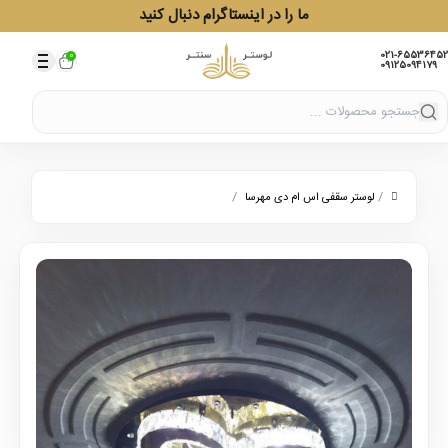
ما را در اینستاگرام دنبال کنید
021-65536452
0
09125094179
/
/
لوستر سقفی اس ام دی مهرسا