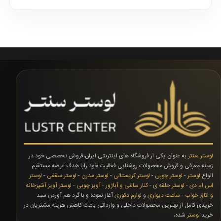
لوستر سنتر
به عنوان یکی ار فروشگاه های اینترنتی ایران،فروش تخصصی خود در
زمینه معرفی و فروش محصولات روشنایی فعالیت خود رابا هدف عرضه مستقیم
انواع
لوستر
-
لوستر چوبی
-
لوستر کریستالی
-
لوستر مدرن
-
لوستر سقفی
-
لوستر
اس ام دی
-
لوستر حلقه ی
-
کنار سالنی و آباژور
-
آویز چوبی
-
لوستر آویز آشپزخانه
و اتاق خواب
-
ساعت دیواری
و
لوازم دکوری
آغاز نموده و با گرد هم آوردن سبد
خریدی کامل از بهترین محصولات داخلی و وارداتی باعث کاهش هزینه مشتریان در
خرید
لوستر
شده،