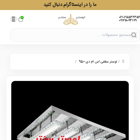
ما را در اینستاگرام دنبال کنید
021-65536452
0
09125094179
/
/
لوستر سقفی اس ام دی 950