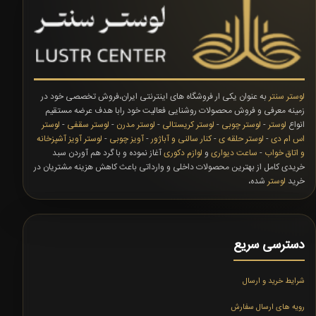
لوستر سنتر
به عنوان یکی ار فروشگاه های اینترنتی ایران،فروش تخصصی خود در
زمینه معرفی و فروش محصولات روشنایی فعالیت خود رابا هدف عرضه مستقیم
انواع
لوستر
-
لوستر چوبی
-
لوستر کریستالی
-
لوستر مدرن
-
لوستر سقفی
-
لوستر
اس ام دی
-
لوستر حلقه ی
-
کنار سالنی و آباژور
-
آویز چوبی
-
لوستر آویز آشپزخانه
و اتاق خواب
-
ساعت دیواری
و
لوازم دکوری
آغاز نموده و با گرد هم آوردن سبد
خریدی کامل از بهترین محصولات داخلی و وارداتی باعث کاهش هزینه مشتریان در
خرید
لوستر
شده،
دسترسی سریع
شرایط خرید و ارسال
رویه های ارسال سفارش