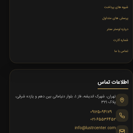
شیوه های پرداخت
پرسش های متداول
درباره لوستر سنتر
شماره کارت
تماس با ما
اطلاعات تماس
تهران، شهرک اندیشه، فاز 1، بلوار دنیامالی بین دهم و یازده شرقی،
پلاک 321
09125094179
021-65536452
info@lustrcenter.com