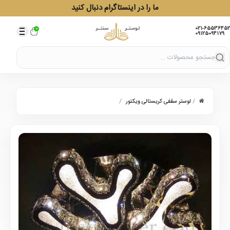
ما را در اینستاگرام دنبال کنید
021-65536452
0
09125094179
/
/
لوستر سقفی کریستالی ویکتور