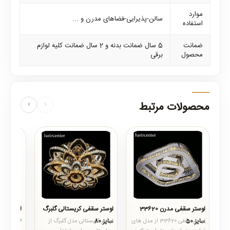
موارد
سالن-پذیرایی-فضاهای مدرن و ...
استفاده
ضمانت
5 سال ضمانت بدنه و 2 سال ضمانت کلیه لوازم
محصول
برقی
محصولات مرتبط
‹
›
لوستر سقفی مدرن 33620
لوستر سقفی کریستالی گلبرگ
لوستر سق
سایز 50
سایز 80
33652 سایز 50
لوستر سقفی 33620 از مدل های
لوستر کریستالی مدل گلبرگ از