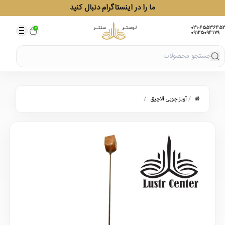
ما را در اینستاگرام دنبال کنید
021-65536452
0
09125094179
/
/
آویز چوبی آلاچیق