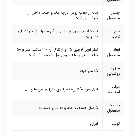
جنس
بدنه از چوب روس درجه یک و حباب داخل آن
محصول
شیشه ای است
نوع
1 عدد لامپ سرپیچ معمولی کم مصرف از 7 وات الی
لامپ
30 وات
ابعاد
قطر آویز آلاچیق 25 و ارتفاع آن 30 سانتی متر و 50
محصول
سانتی متر ارتفاع سیم وصل شده به آن است
میزان
15 متر مربع
روشنایی
موارد
اتاق خواب-آشپزخانه-پادری منزل-راهروها و ....
استفاده
ضمانت
5 سال ضمانت بدنه و 10 سال خدمات
محصول
تولید
ایران