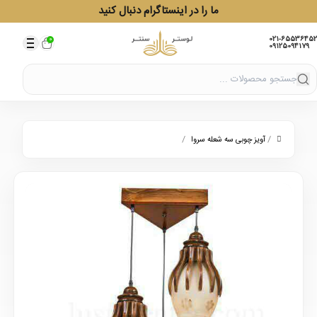
ما را در اینستاگرام دنبال کنید
021-65536452
0
09125094179
/
/
آویز چوبی سه شعله سروا