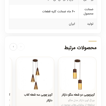
ضمانت
60 ماه ضمانت کلیه قطعات
محصول
تولید
ایران
محصولات مرتبط
‹
›
آویزچوبی دو شعله منگو دارکار
آویز چوبی سه شعله کلاب
آویز چوبی
دارکار
چراغ آویز دارکار مدل منگو
..
لوستر و آو
دوشعله از روشنایی‌های موجود در
پرکاربردتر