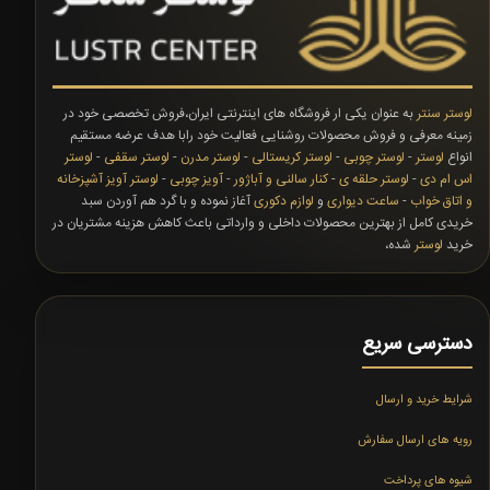
لوستر سنتر
به عنوان یکی ار فروشگاه های اینترنتی ایران،فروش تخصصی خود در
زمینه معرفی و فروش محصولات روشنایی فعالیت خود رابا هدف عرضه مستقیم
انواع
لوستر
-
لوستر چوبی
-
لوستر کریستالی
-
لوستر مدرن
-
لوستر سقفی
-
لوستر
اس ام دی
-
لوستر حلقه ی
-
کنار سالنی و آباژور
-
آویز چوبی
-
لوستر آویز آشپزخانه
و اتاق خواب
-
ساعت دیواری
و
لوازم دکوری
آغاز نموده و با گرد هم آوردن سبد
خریدی کامل از بهترین محصولات داخلی و وارداتی باعث کاهش هزینه مشتریان در
خرید
لوستر
شده،
دسترسی سریع
شرایط خرید و ارسال
رویه های ارسال سفارش
شیوه های پرداخت