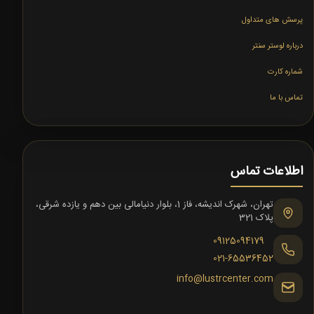
پرسش های متداول
درباره لوستر سنتر
شماره کارت
تماس با ما
اطلاعات تماس
تهران، شهرک اندیشه، فاز 1، بلوار دنیامالی بین دهم و یازده شرقی،
پلاک 321
09125094179
021-65536452
info@lustrcenter.com