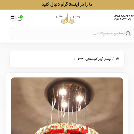
ما را در اینستاگرام دنبال کنید
021-65536452
0
09125094179
/
/
لوستر آویز کریستالی 1731