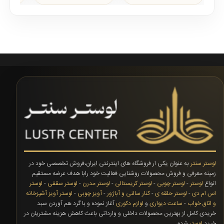
لامپ هاى به كار ..
لامپ هاى به كار ..
لوستر سنتر
به عنوان یکی ار فروشگاه های اینترنتی ایران،فروش تخصصی خود در
زمینه معرفی و فروش محصولات روشنایی فعالیت خود رابا هدف عرضه مستقیم
انواع
لوستر
-
لوستر چوبی
-
لوستر کریستالی
-
لوستر مدرن
-
لوستر سقفی
-
لوستر
اس ام دی
-
لوستر حلقه ی
-
کنار سالنی و آباژور
-
آویز چوبی
-
لوستر آویز آشپزخانه
و اتاق خواب
-
ساعت دیواری
و
لوازم دکوری
آغاز نموده و با گرد هم آوردن سبد
خریدی کامل از بهترین محصولات داخلی و وارداتی باعث کاهش هزینه مشتریان در
خرید
لوستر
شده،