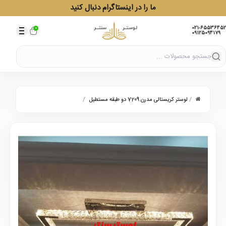
ما را در اینستاگرام دنبال کنید
021-65536452
0
09125094179
/
/
لوستر کریستالی مدرن 7209 دو طبقه مستطیل