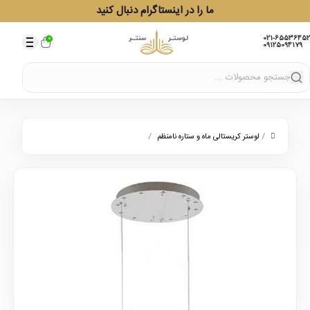
ما را در اینستاگرام دنبال کنید
021-65536452
0
09125094179
/
/
لوستر کریستالی ماه و ستاره نامنظم