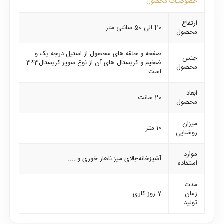
خصوصیات محصول
ارتفاع
40 الی 50 سانتی متر
محصول
صفحه و حلقه های محصول از استیل درجه یک و
جنس
ضخیم و کریستال های آن از نوع سوپر کریستال3*3
محصول
است
ابعاد
20 سانت
محصول
میزان
10 متر
روشنایی
موارد
آشپزخانه-بالای میز ناهار خوری و ....
استفاده
مدت
زمان
7 روز کاری
تولید