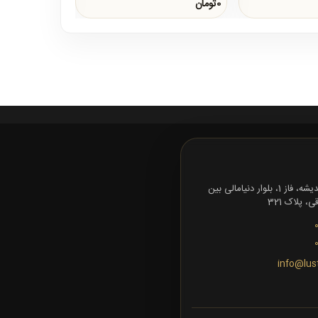
0تومان
0تومان
تهران، شهرک اندیشه، فاز 1، بلوار دنیامالی بین
 پلاک 321
info@lus