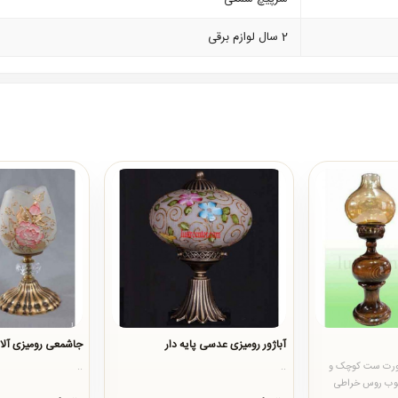
2 سال لوازم برقی
آباژور رومیزی عدسی پایه دار
جاشمعی رومیزی آلال
ورت ست کوچک و
..
..
چوب روس خراطی