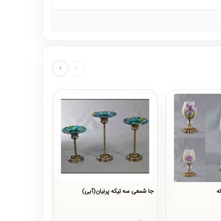
›
‹
ه
جا شمعی سه تیکه پرنیان(آبی)
جا شمعی سه تیکه 
..
..