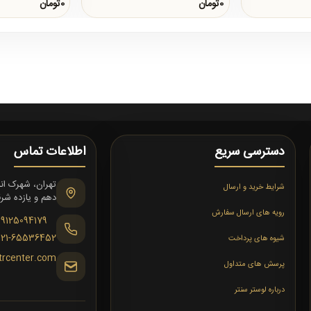
شه ای می باش..
0تومان
0تومان
دسترسی سریع
اطلاعات تماس
شرایط خرید و ارسال
دهم و یازده شرقی،
رویه های ارسال سفارش
09125094179
021-65536452
شیوه های پرداخت
trcenter.com
پرسش های متداول
درباره لوستر سنتر