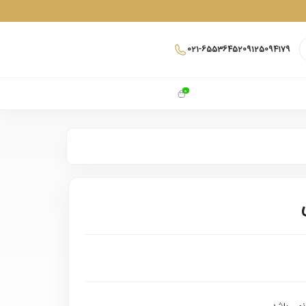
021-65536452
09125094179
0