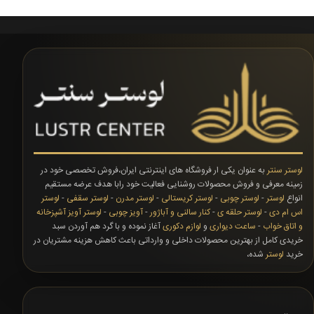
لوستر سنتر
به عنوان یکی ار فروشگاه های اینترنتی ایران،فروش تخصصی خود در
زمینه معرفی و فروش محصولات روشنایی فعالیت خود رابا هدف عرضه مستقیم
انواع
لوستر
-
لوستر چوبی
-
لوستر کریستالی
-
لوستر مدرن
-
لوستر سقفی
-
لوستر
اس ام دی
-
لوستر حلقه ی
-
کنار سالنی و آباژور
-
آویز چوبی
-
لوستر آویز آشپزخانه
و اتاق خواب
-
ساعت دیواری
و
لوازم دکوری
آغاز نموده و با گرد هم آوردن سبد
خریدی کامل از بهترین محصولات داخلی و وارداتی باعث کاهش هزینه مشتریان در
خرید
لوستر
شده،