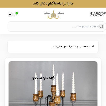
ما را در اینستاگرام دنبال کنید
021-65536452
0
09125094179
/
/
شمعدانی چوبی فرانسوی هوران