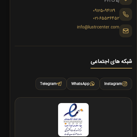
پلاک 321
09125094179
021-65536452
info@lustrcenter.com
شبکه های اجتماعی
Telegram
WhatsApp
Instagram