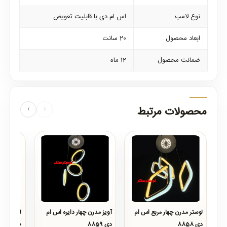
نوع لامپ
اس ام دی با قابلیت تعویض
ابعاد محصول
20 سانت
ضمانت محصول
12 ماه
محصولات مرتبط
‹
›
لوستر مدرن چهار مربع اس ام
آویز مدرن چهار دایره اس ام
دی 8858
دی 8859
20 گلسی
..
..
..