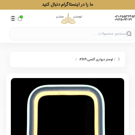
ما را در اینستاگرام دنبال کنید
021-65536452
0
09125094179
/
/
لوستر دیواری گلسی 8989