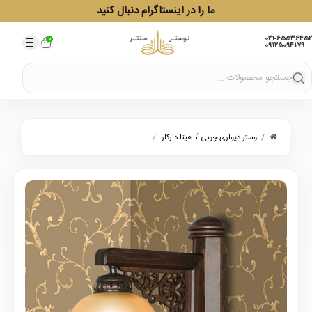
ما را در اینستاگرام دنبال کنید
021-65536452
0
09125094179
/
/
لوستر دیواری چوبی آناهیتا دارکار