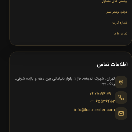
پرسش های متداول
درباره لوستر سنتر
شماره کارت
تماس با ما
اطلاعات تماس
تهران، شهرک اندیشه، فاز 1، بلوار دنیامالی بین دهم و یازده شرقی،
پلاک 321
09125094179
021-65536452
info@lustrcenter.com