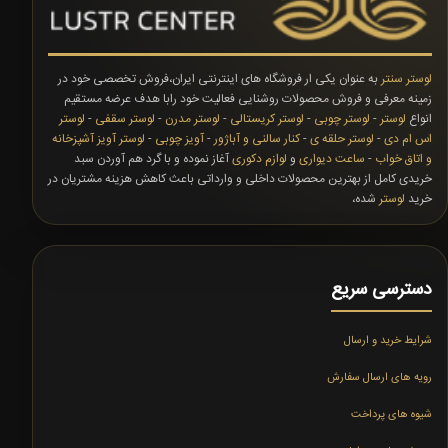
لوستر سنتر
به عنوان یکی ار فروشگاه های اینترنتی ایران،فروش تخصصی خود در
زمینه معرفی و فروش محصولات روشنایی فعالیت خود رابا هدف عرضه مستقیم
انواع
لوستر
-
لوستر چوبی
-
لوستر کریستالی
-
لوستر مدرن
-
لوستر سقفی
-
لوستر
اس ام دی
-
لوستر حلقه ی
-
کنار سالنی و آباژور
-
آویز چوبی
-
لوستر آویز آشپزخانه
و اتاق خواب
-
ساعت دیواری
و
لوازم دکوری
آغاز نموده و با گرد هم آوردن سبد
خریدی کامل از بهترین محصولات داخلی و وارداتی باعث کاهش هزینه مشتریان در
خرید
لوستر
شده،
دسترسی سریع
شرایط خرید و ارسال
رویه های ارسال سفارش
شیوه های پرداخت