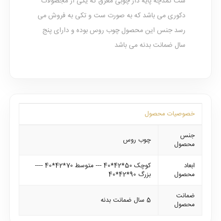
ست کمدچه پایه دار چوبی معرق که یکی از مجصولات
دکوری می باشد که به صورت ست و تکی به فروش می
رسد جنس این محصول چوب روس بوده و دارای پنج
سال ضمانت بدنه می باشد
خصوصیات محصول
جنس
چوب روس
محصول
ابعاد
کوچک 50*42*40 --- متوسط 70*42*40 ----
محصول
بزرگ 90*42*40
ضمانت
5 سال ضمانت بدنه
محصول