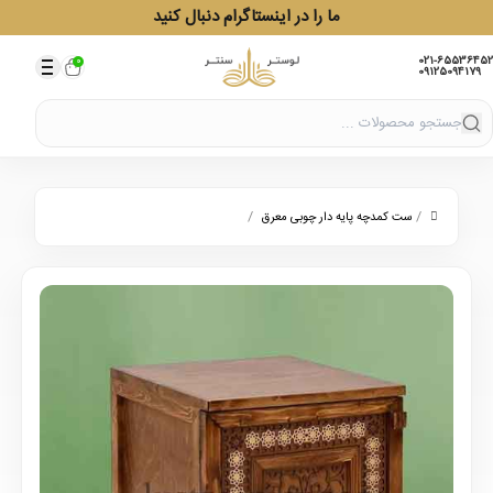
ما را در اینستاگرام دنبال کنید
021-65536452
0
09125094179
/
/
ست کمدچه پایه دار چوبی معرق