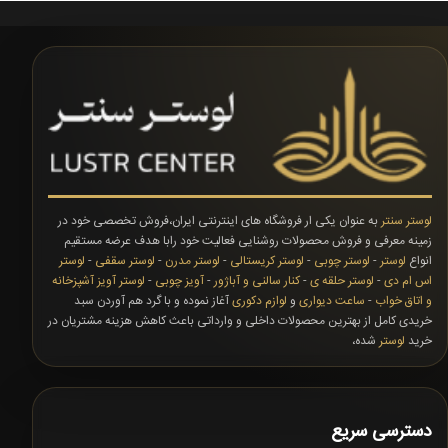
لوستر سنتر
به عنوان یکی ار فروشگاه های اینترنتی ایران،فروش تخصصی خود در
زمینه معرفی و فروش محصولات روشنایی فعالیت خود رابا هدف عرضه مستقیم
انواع
لوستر
-
لوستر چوبی
-
لوستر کریستالی
-
لوستر مدرن
-
لوستر سقفی
-
لوستر
اس ام دی
-
لوستر حلقه ی
-
کنار سالنی و آباژور
-
آویز چوبی
-
لوستر آویز آشپزخانه
و اتاق خواب
-
ساعت دیواری
و
لوازم دکوری
آغاز نموده و با گرد هم آوردن سبد
خریدی کامل از بهترین محصولات داخلی و وارداتی باعث کاهش هزینه مشتریان در
خرید
لوستر
شده،
دسترسی سریع