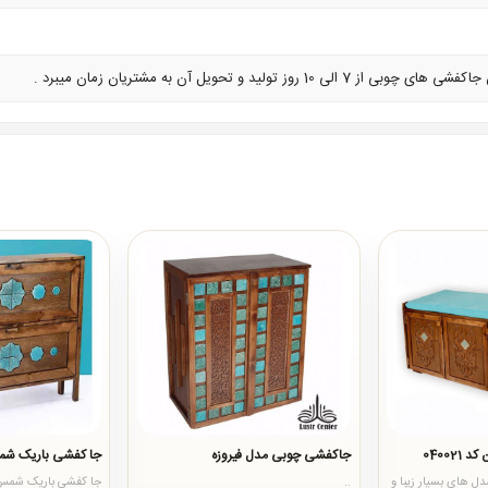
روز تولید و تحویل آن به مشتریان زمان میبرد .
04002
جاکفشی چوبی مدل فیروزه
جا کفشی باریک ش
کد 040021 از مدل های بسیار زیبا و
..
جا کفشی باریک شمس 