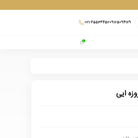
021-65536452
09125094179
0
زه ایی