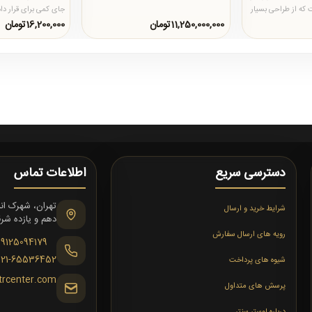
ه از طراحی بسیار
جای کمی برای قرار د
باشد و این مدل با طرح 
11,250,000,000تومان
16,200,000تومان
دسترسی سریع
اطلاعات تماس
شرایط خرید و ارسال
دهم و یازده شرقی،
رویه های ارسال سفارش
09125094179
021-65536452
شیوه های پرداخت
trcenter.com
پرسش های متداول
درباره لوستر سنتر