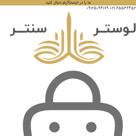
ما را در اینستاگرام دنبال کنید
09125094179
021-65536452