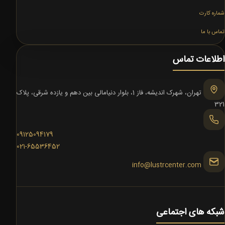
شماره کارت
تماس با ما
اطلاعات تماس
تهران، شهرک اندیشه، فاز 1، بلوار دنیامالی بین دهم و یازده شرقی، پلاک
321
09125094179
021-65536452
info@lustrcenter.com
شبکه های اجتماعی