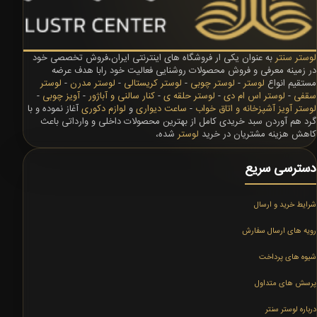
لوستر سنتر
به عنوان یکی ار فروشگاه های اینترنتی ایران،فروش تخصصی خود
در زمینه معرفی و فروش محصولات روشنایی فعالیت خود رابا هدف عرضه
مستقیم انواع
لوستر
-
لوستر چوبی
-
لوستر کریستالی
-
لوستر مدرن
-
لوستر
سقفی
-
لوستر اس ام دی
-
لوستر حلقه ی
-
کنار سالنی و آباژور
-
آویز چوبی
-
لوستر آویز آشپزخانه و اتاق خواب
-
ساعت دیواری
و
لوازم دکوری
آغاز نموده و با
گرد هم آوردن سبد خریدی کامل از بهترین محصولات داخلی و وارداتی باعث
کاهش هزینه مشتریان در خرید
لوستر
شده،
دسترسی سریع
شرایط خرید و ارسال
رویه های ارسال سفارش
شیوه های پرداخت
پرسش های متداول
درباره لوستر سنتر