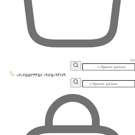
0
021-65536452
09125094179