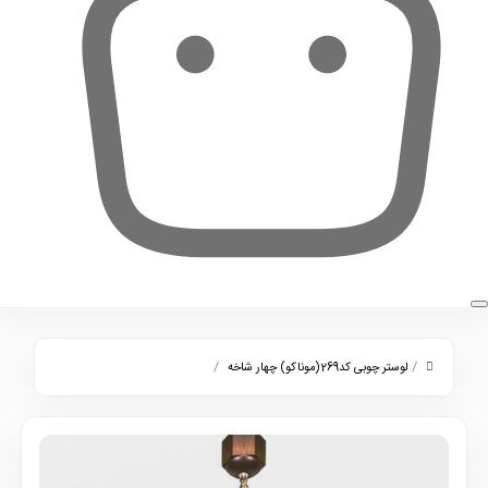
0
/
/
لوستر چوبی کد269(موناکو) چهار شاخه