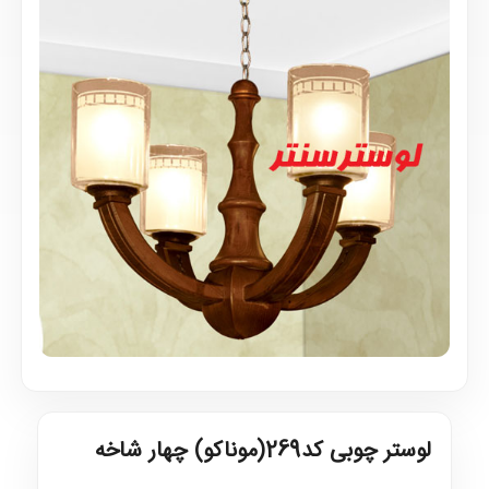
لوستر چوبی کد269(موناکو) چهار شاخه