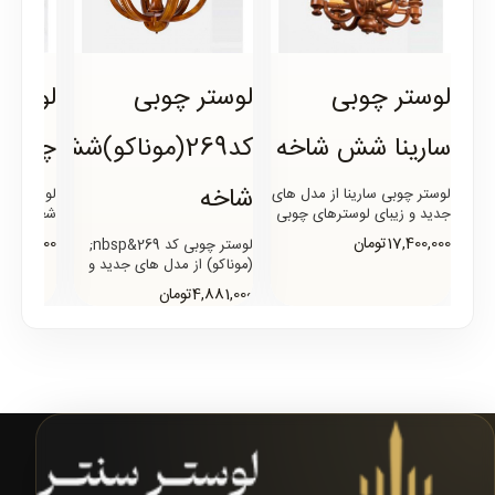
لوستر چوبی
لوستر چوبی
لوستر
سارینا شش شاخه
کد269(موناکو)شش
چهار ش
شاخه
لوستر چوبی سارینا از مدل های
لوستر چوب
جدید و زیبای لوسترهای چوبی
است که طرح شاخه آن کاملا
از نظر نو
17,400,000تومان
11,900,000تومان
لوستر چوبی کد 269&nbsp;
متفاوت و خاص بوده و..
(موناکو) از مدل های جدید و
لوس..
تولید سال 2019 میباشد که از
4,881,000تومان
جدیدترین طراحی بدنه و..