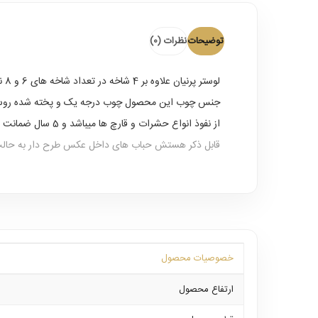
توضیحات
نظرات (0)
لوستر پرنیان
علاوه بر 4 شاخه در تعداد شاخه های 6 و 8 نیز تولید شده و موجود میباشد که برای فضاهای بزرگتر با متراژ بیشتر از آنها نیز میتوان بهره برد و استفاده کرد.
جنس چوب این محصول چوب درجه یک و پخته شده روس می
از نفوذ انواع حشرات و قارچ ها میباشد و 5 سال ضمانت بدنه این محصول خود گویای کیفیت بالای آن میباشد .
قابل ذکر هستش حباب های داخل عکس طرح دار به حالت 
خصوصیات محصول
ارتفاع محصول