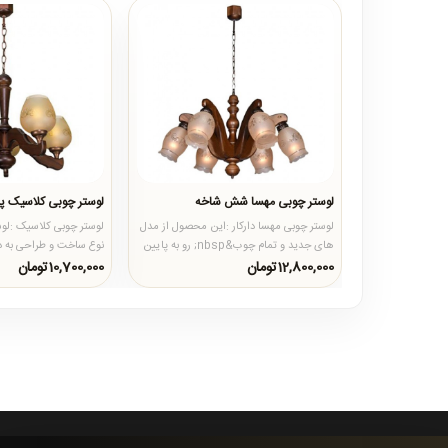
لوستر چوبی مهسا شش شاخه
لوستر چوبی کلاسیک پن
لوستر چوبی مهسا دارکار :این محصول از مدل
لوستر چوبی کلاسیک :لوس
های جدید و تمام چوب&nbsp; رو به پایین
نوع ساخت و طراحی به د
کارهای چوبی میباشد که..
میشوند :۱-لوسترهای تمام جو..
12,800,000تومان
10,700,000تومان