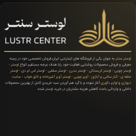
لوستر سنتر
به عنوان یکی ار فروشگاه های اینترنتی ایران،فروش تخصصی خود در زمینه
معرفی و فروش محصولات روشنایی فعالیت خود رابا هدف عرضه مستقیم انواع
لوستر
-
لوستر چوبی
-
لوستر کریستالی
-
لوستر مدرن
-
لوستر سقفی
-
لوستر اس ام دی
-
لوستر
حلقه ی
-
کنار سالنی و آباژور
-
آویز چوبی
-
لوستر آویز آشپزخانه و اتاق خواب
-
ساعت
دیواری
و
لوازم دکوری
آغاز نموده و با گرد هم آوردن سبد خریدی کامل از بهترین محصولات
داخلی و وارداتی باعث کاهش هزینه مشتریان در خرید
لوستر
شده،