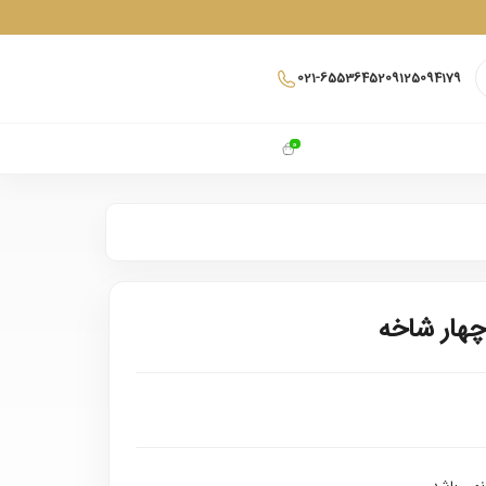
021-65536452
09125094179
0
چهار شاخه