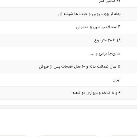
60 سانتی متر
بدنه از چوب روس و حباب ها شیشه ای
4 عدد لامپ سرپیچ معمولی
18 تا 20 مترمربع
سالن-پذیرایی و ....
5 سال ضمانت بدنه و 10 سال خدمات پس از فروش
ایران
6 و 8 شاخه و دیواری دو شعله