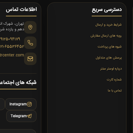
دسترسی سریع
اطلاعات تماس
شرایط خرید و ارسال
دهم و یازده شرقی،
رویه های ارسال سفارش
09125094179
021-65536452
شیوه های پرداخت
trcenter.com
پرسش های متداول
درباره لوستر سنتر
شماره کارت
شبکه های اجتماع
تماس با ما
Instagram
Telegram