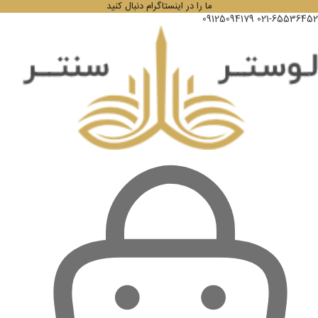
ما را در اینستاگرام دنبال کنید
09125094179
021-65536452