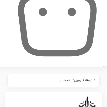
0
/
/
جاکفشی چوبی کد 20003