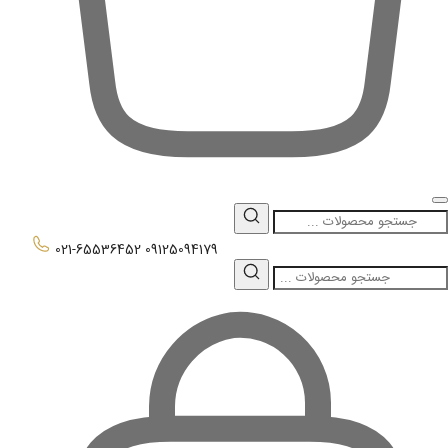
0
021-65536452
09125094179