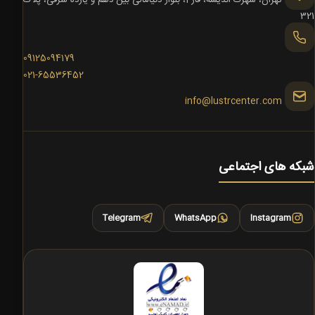
تهران، شهرک اندیشه، فاز 1، بلوار دنیامالی بین دهم و یازده شرقی، پلاک
321
09125094179
021-65536452
info@lustrcenter.com
شبکه های اجتماعی
Telegram
WhatsApp
Instagram