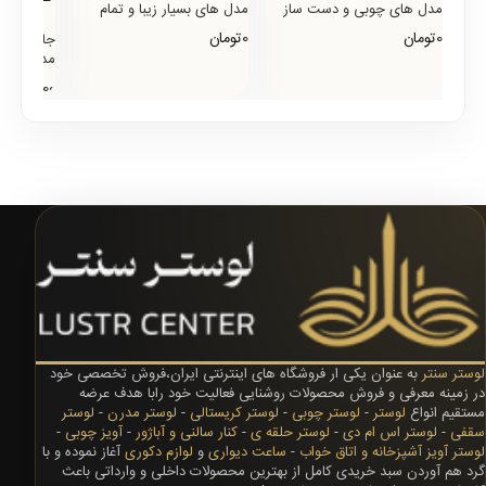
مدل های چوبی و دست ساز
مدل های بسیار زیبا و تمام
جاکفشی های چوبی است که
چوب جاکفشی است که از
0تومان
0تومان
جاکفشی مد
90 درصد تولید و طرح های
طراحی بسیار زیبایی در تولید
مدل های بس
معرق ک..
آن..
چوب جاکف
12,900,000توما
طراحی بسیا
آ..
لوستر سنتر
به عنوان یکی ار فروشگاه های اینترنتی ایران،فروش تخصصی خود
در زمینه معرفی و فروش محصولات روشنایی فعالیت خود رابا هدف عرضه
مستقیم انواع
لوستر
-
لوستر چوبی
-
لوستر کریستالی
-
لوستر مدرن
-
لوستر
سقفی
-
لوستر اس ام دی
-
لوستر حلقه ی
-
کنار سالنی و آباژور
-
آویز چوبی
-
لوستر آویز آشپزخانه و اتاق خواب
-
ساعت دیواری
و
لوازم دکوری
آغاز نموده و با
گرد هم آوردن سبد خریدی کامل از بهترین محصولات داخلی و وارداتی باعث