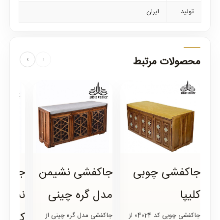
تولید
ایران
محصولات مرتبط
›
‹
جاکفشی چوبی
جاکفشی نشیمن
جاکفش
کلیپا
مدل گره چینی
نشیمن
کاری
جاکفشی چوبی کد 04024 از
جاکفشی مدل گره چینی از