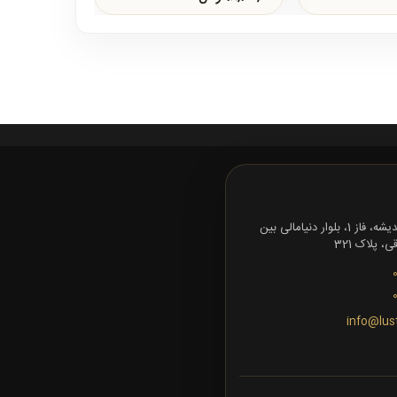
تهران، شهرک اندیشه، فاز 1، بلوار دنیامالی بین
 پلاک 321
info@lus