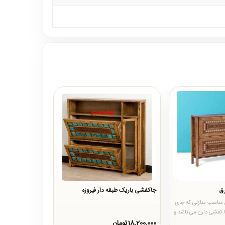
ق
جاکفشی باریک طبقه دار فیروزه
مناسب منازلی که جای
..
ا کفشی دارن می باشد و
18,200,000تومان