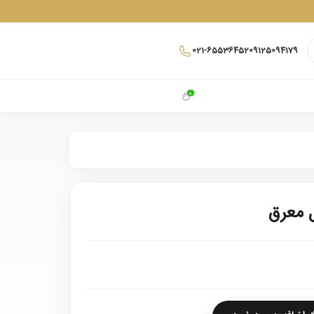
021-65536452
09125094179
0
 معرق