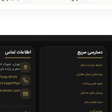
دسترسی سریع
اطلاعات تماس
شرایط خرید و ارسال
دهم و یازده شرقی،
رویه های ارسال سفارش
09125094179
021-65536452
شیوه های پرداخت
trcenter.com
پرسش های متداول
درباره لوستر سنتر
شماره کارت