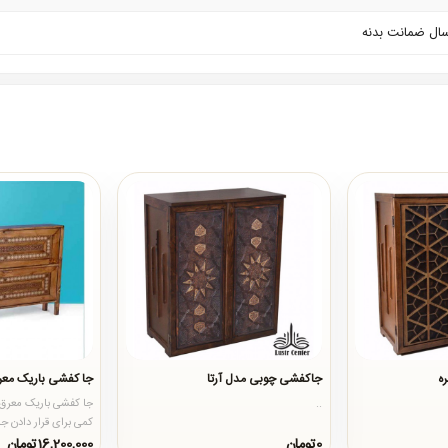
ه
جاکفشی چوبی مدل آرتا
جا کفشی باریک معر
..
جا کفشی باریک معرق 
کمی برای قرار دادن ج
این مدل با طرح زیبا..
0تومان
16,200,000تومان