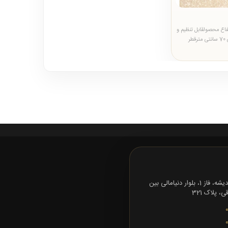
ع محصولقابل تنظیم و
نصب از ارتفاع 50 الی 70 سانتی مترقطر
تهران، شهرک اندیشه، فاز 1، بلوار دنیامالی بین
 پلاک 321