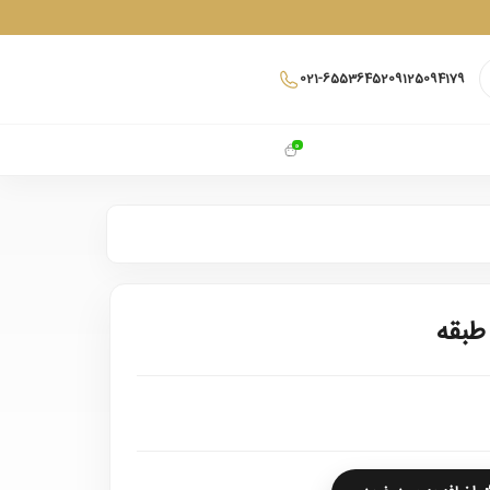
021-65536452
09125094179
0