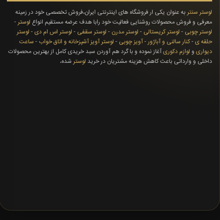
لوستر سنتر
به عنوان یکی ار فروشگاه های اینترنتی ایران،فروش تخصصی خود در زمینه
معرفی و فروش محصولات روشنایی فعالیت خود رابا هدف عرضه مستقیم انواع
لوستر
-
لوستر چوبی
-
لوستر کریستالی
-
لوستر مدرن
-
لوستر سقفی
-
لوستر اس ام دی
-
لوستر
حلقه ی
-
کنار سالنی و آباژور
-
آویز چوبی
-
لوستر آویز آشپزخانه و اتاق خواب
-
ساعت
دیواری
و
لوازم دکوری
آغاز نموده و با گرد هم آوردن سبد خریدی کامل از بهترین محصولات
داخلی و وارداتی باعث کاهش هزینه مشتریان در خرید
لوستر
شده،