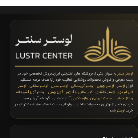
لوستر سنتر
به عنوان یکی ار فروشگاه های اینترنتی ایران،فروش تخصصی خود در
زمینه معرفی و فروش محصولات روشنایی فعالیت خود رابا هدف عرضه مستقیم
انواع
لوستر
-
لوستر چوبی
-
لوستر کریستالی
-
لوستر مدرن
-
لوستر سقفی
-
لوستر
اس ام دی
-
لوستر حلقه ی
-
کنار سالنی و آباژور
-
آویز چوبی
-
لوستر آویز آشپزخانه
و اتاق خواب
-
ساعت دیواری
و
لوازم دکوری
آغاز نموده و با گرد هم آوردن سبد
خریدی کامل از بهترین محصولات داخلی و وارداتی باعث کاهش هزینه مشتریان در
خرید
لوستر
شده،