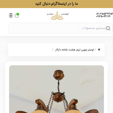
ما را در اینستاگرام دنبال کنید
021-65536452
0
09125094179
/
/
لوستر چوبی ترنم هشت شاخه دارکار