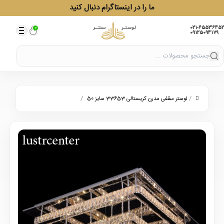
ما را در اینستاگرام دنبال کنید
021-65536452
0
09125094179
/
/
لوستر سقفی مدرن کریستالی 33653 سایز 50