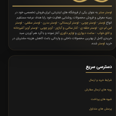
لوستر سنتر
به عنوان یکی ار فروشگاه های اینترنتی ایران،فروش تخصصی خود در
زمینه معرفی و فروش محصولات روشنایی فعالیت خود رابا هدف عرضه مستقیم
انواع
لوستر
-
لوستر چوبی
-
لوستر کریستالی
-
لوستر مدرن
-
لوستر سقفی
-
لوستر
اس ام دی
-
لوستر حلقه ی
-
کنار سالنی و آباژور
-
آویز چوبی
-
لوستر آویز آشپزخانه
و اتاق خواب
-
ساعت دیواری
و
لوازم دکوری
آغاز نموده و با گرد هم آوردن سبد
خریدی کامل از بهترین محصولات داخلی و وارداتی باعث کاهش هزینه مشتریان در
خرید
لوستر
شده،
دسترسی سریع
شرایط خرید و ارسال
رویه های ارسال سفارش
شیوه های پرداخت
پرسش های متداول