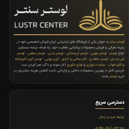
لوستر سنتر
به عنوان یکی ار فروشگاه های اینترنتی ایران،فروش تخصصی خود در
زمینه معرفی و فروش محصولات روشنایی فعالیت خود رابا هدف عرضه مستقیم
انواع
لوستر
-
لوستر چوبی
-
لوستر کریستالی
-
لوستر مدرن
-
لوستر سقفی
-
لوستر
اس ام دی
-
لوستر حلقه ی
-
کنار سالنی و آباژور
-
آویز چوبی
-
لوستر آویز آشپزخانه
و اتاق خواب
-
ساعت دیواری
و
لوازم دکوری
آغاز نموده و با گرد هم آوردن سبد
خریدی کامل از بهترین محصولات داخلی و وارداتی باعث کاهش هزینه مشتریان در
خرید
لوستر
شده،
دسترسی سریع
شرایط خرید و ارسال
رویه های ارسال سفارش