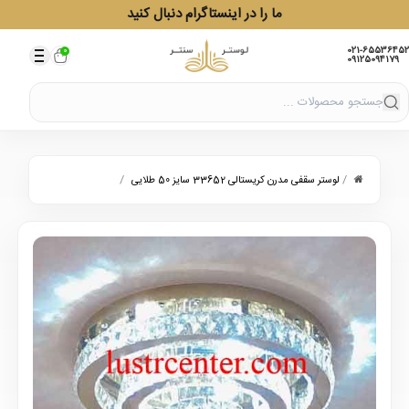
ما را در اینستاگرام دنبال کنید
021-65536452
0
09125094179
/
/
لوستر سقفی مدرن کریستالی 33652 سایز 50 طلایی