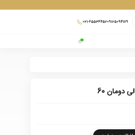
021-65536452
09125094179
0
 دومان 60