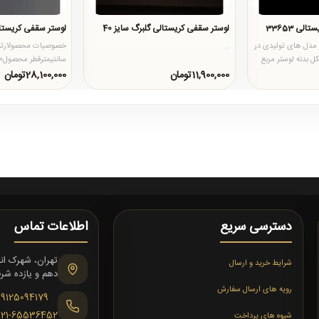
لوستر سقفی مدرن کریستالی 33653
لوستر سقفی کریستالی گلبرگ سایز 40
لوستر سقفی کریستا
ر سقفی 33653 از مدل های تولیدی در
..
ل بدنه لوستر مربع
محصولصفحه محصول از
11,900,000تومان
28,100,000تومان
ضخیم..
دسترسی سریع
اطلاعات تماس
شرایط خرید و ارسال
دهم و یازده شرقی،
رویه های ارسال سفارش
09125094179
021-65536452
شیوه های پرداخت