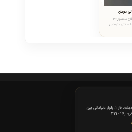
لی دومان
خصوصیات محصولارتفاع محصول30
سانتیمترقطر محصول80 سانتی مترجنس
 استیل درجه یک و
تهران، شهرک اندیشه، فاز 1، بلوار دنیامالی بین
 پلاک 321