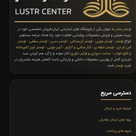
لوستر سنتر
به عنوان یکی ار فروشگاه های اینترنتی ایران،فروش تخصصی خود در
زمینه معرفی و فروش محصولات روشنایی فعالیت خود رابا هدف عرضه مستقیم
انواع
لوستر
-
لوستر چوبی
-
لوستر کریستالی
-
لوستر مدرن
-
لوستر سقفی
-
لوستر
اس ام دی
-
لوستر حلقه ی
-
کنار سالنی و آباژور
-
آویز چوبی
-
لوستر آویز آشپزخانه
و اتاق خواب
-
ساعت دیواری
و
لوازم دکوری
آغاز نموده و با گرد هم آوردن سبد
خریدی کامل از بهترین محصولات داخلی و وارداتی باعث کاهش هزینه مشتریان در
خرید
لوستر
شده،
دسترسی سریع
شرایط خرید و ارسال
رویه های ارسال سفارش
شیوه های پرداخت