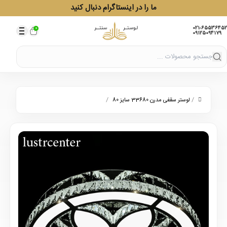
ما را در اینستاگرام دنبال کنید
021-65536452
0
09125094179
/
/
لوستر سقفی مدرن 33680 سایز 80