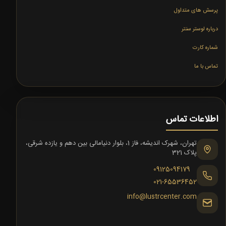
پرسش های متداول
درباره لوستر سنتر
شماره کارت
تماس با ما
اطلاعات تماس
تهران، شهرک اندیشه، فاز 1، بلوار دنیامالی بین دهم و یازده شرقی،
پلاک 321
09125094179
021-65536452
info@lustrcenter.com