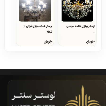
لوستر برنزی شاخه مرغابی
لوستر شاخه برنزی گوتی 6
شعله
..
..
0تومان
0تومان