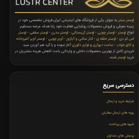
لوستر سنتر
به عنوان یکی ار فروشگاه های اینترنتی ایران،فروش تخصصی خود در
زمینه معرفی و فروش محصولات روشنایی فعالیت خود رابا هدف عرضه مستقیم
انواع
لوستر
-
لوستر چوبی
-
لوستر کریستالی
-
لوستر مدرن
-
لوستر سقفی
-
لوستر
اس ام دی
-
لوستر حلقه ی
-
کنار سالنی و آباژور
-
آویز چوبی
-
لوستر آویز آشپزخانه
و اتاق خواب
-
ساعت دیواری
و
لوازم دکوری
آغاز نموده و با گرد هم آوردن سبد
خریدی کامل از بهترین محصولات داخلی و وارداتی باعث کاهش هزینه مشتریان در
خرید
لوستر
شده،
دسترسی سریع
شرایط خرید و ارسال
رویه های ارسال سفارش
شیوه های پرداخت
پرسش های متداول