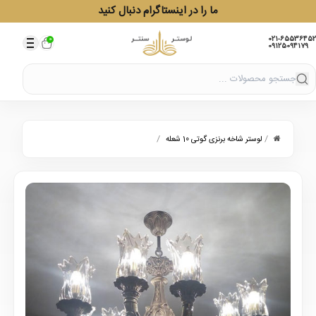
ما را در اینستاگرام دنبال کنید
021-65536452
0
09125094179
/
/
لوستر شاخه برنزی گوتی 10 شعله