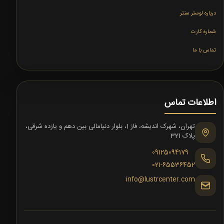
درباره لوستر سنتر
شماره کارت
تماس با ما
اطلاعات تماس
تهران، شهرک اندیشه، فاز 1، بلوار دنیامالی بین دهم و یازده شرقی،
پلاک 321
09125094179
021-65536452
info@lustrcenter.com