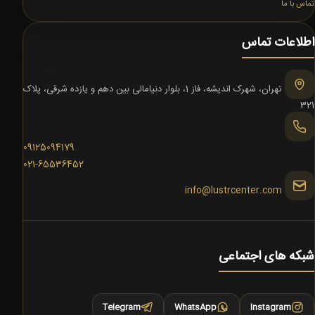
تماس با ما
اطلاعات تماس
تهران، شهرک اندیشه، فاز 1، بلوار دنیامالی بین دهم و یازده شرقی، پلاک
321
09125094179
021-65536452
info@lustrcenter.com
شبکه های اجتماعی
Telegram
WhatsApp
Instagram