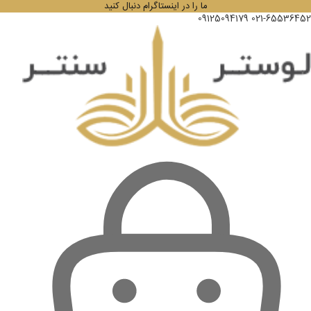
ما را در اینستاگرام دنبال کنید
09125094179
021-65536452