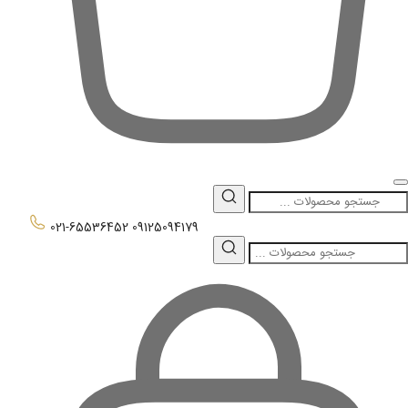
0
021-65536452
09125094179