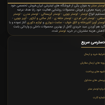
لوستر سنتر
به عنوان یکی ار فروشگاه های اینترنتی ایران،فروش تخصصی خود
در زمینه معرفی و فروش محصولات روشنایی فعالیت خود رابا هدف عرضه
مستقیم انواع
لوستر
-
لوستر چوبی
-
لوستر کریستالی
-
لوستر مدرن
-
لوستر
سقفی
-
لوستر اس ام دی
-
لوستر حلقه ی
-
کنار سالنی و آباژور
-
آویز چوبی
-
لوستر آویز آشپزخانه و اتاق خواب
-
ساعت دیواری
و
لوازم دکوری
آغاز نموده و با
گرد هم آوردن سبد خریدی کامل از بهترین محصولات داخلی و وارداتی باعث
کاهش هزینه مشتریان در خرید
لوستر
شده،
دسترسی سریع
شرایط خرید و ارسال
رویه های ارسال سفارش
شیوه های پرداخت
پرسش های متداول
درباره لوستر سنتر
شماره کارت