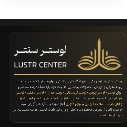
لوستر سنتر
به عنوان یکی ار فروشگاه های اینترنتی ایران،فروش تخصصی خود در
زمینه معرفی و فروش محصولات روشنایی فعالیت خود رابا هدف عرضه مستقیم
انواع
لوستر
-
لوستر چوبی
-
لوستر کریستالی
-
لوستر مدرن
-
لوستر سقفی
-
لوستر
اس ام دی
-
لوستر حلقه ی
-
کنار سالنی و آباژور
-
آویز چوبی
-
لوستر آویز آشپزخانه
و اتاق خواب
-
ساعت دیواری
و
لوازم دکوری
آغاز نموده و با گرد هم آوردن سبد
خریدی کامل از بهترین محصولات داخلی و وارداتی باعث کاهش هزینه مشتریان در
خرید
لوستر
شده،