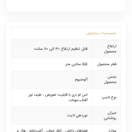
خصوصیات محصول
ارتفاع
قابل تنظیم ارتفاع 30 الی 80 سانت
محصول
قطر محصول
55 سانتی متر
جنس
آلومنیوم
محصول
اس ام دی با قابلیت تعویض ، طیف نور
نوع لامپ
آفتاب،مهتاب
میزان
نوردهی لایت
روشنایی
موارد
فضاهای داخلی , اتاق خواب , آشپزخانه , هال و