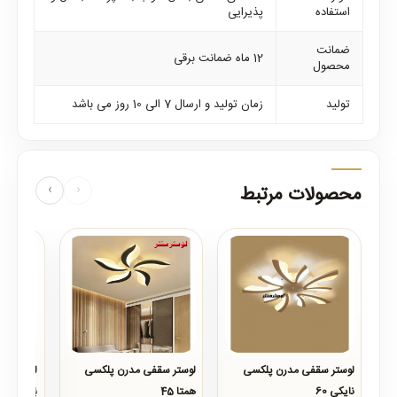
استفاده
پذیرایی
ضمانت
12 ماه ضمانت برقی
محصول
تولید
زمان تولید و ارسال 7 الی 10 روز می باشد
محصولات مرتبط
‹
›
لوستر سقفی مدرن پلکسی
لوستر سقفی مدرن پلکسی
لوستر آو
نایکی 60
همتا 45
بیتا
..
..