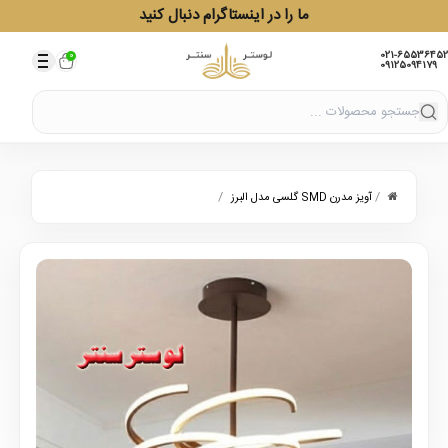
ما را در اینستاگرام دنبال کنید
021-65536452
0
09125094179
/
/
آویز مدرن SMD گلسی مدل البرز