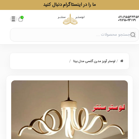
ما را در اینستاگرام دنبال کنید
021-65536452
0
09125094179
/
/
لوستر آویز مدرن گلسی مدل بیتا