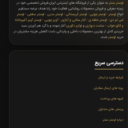
لوستر سنتر
به عنوان یکی ار فروشگاه های اینترنتی ایران،فروش تخصصی خود در
زمینه معرفی و فروش محصولات روشنایی فعالیت خود رابا هدف عرضه مستقیم
انواع
لوستر
-
لوستر چوبی
-
لوستر کریستالی
-
لوستر مدرن
-
لوستر سقفی
-
لوستر
اس ام دی
-
لوستر حلقه ی
-
کنار سالنی و آباژور
-
آویز چوبی
-
لوستر آویز آشپزخانه
و اتاق خواب
-
ساعت دیواری
و
لوازم دکوری
آغاز نموده و با گرد هم آوردن سبد
خریدی کامل از بهترین محصولات داخلی و وارداتی باعث کاهش هزینه مشتریان در
خرید
لوستر
شده،
دسترسی سریع
شرایط خرید و ارسال
رویه های ارسال سفارش
شیوه های پرداخت
پرسش های متداول
درباره لوستر سنتر