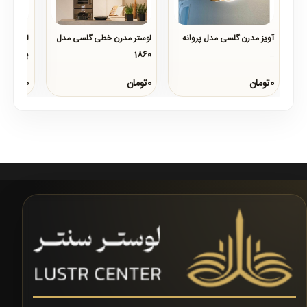
آویز مدرن گلسی مدل پروانه
لوستر مدرن خطی گلسی مدل
لوستر آو
1860
پاشا
..
..
..
0تومان
0تومان
0تومان