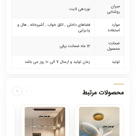
میزان
نوردهی لایت
روشنایی
موارد
فضاهای داخلی , اتاق خواب , آشپزخانه , هال و
استفاده
پذیرایی
ضمانت
12 ماه ضمانت برقی
محصول
تولید
زمان تولید و ارسال 7 الی 10 روز می باشد
محصولات مرتبط
‹
›