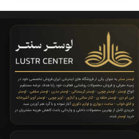
لوستر سنتر
به عنوان یکی ار فروشگاه های اینترنتی ایران،فروش تخصصی خود در
زمینه معرفی و فروش محصولات روشنایی فعالیت خود رابا هدف عرضه مستقیم
انواع
لوستر
-
لوستر چوبی
-
لوستر کریستالی
-
لوستر مدرن
-
لوستر سقفی
-
لوستر
اس ام دی
-
لوستر حلقه ی
-
کنار سالنی و آباژور
-
آویز چوبی
-
لوستر آویز آشپزخانه
و اتاق خواب
-
ساعت دیواری
و
لوازم دکوری
آغاز نموده و با گرد هم آوردن سبد
خریدی کامل از بهترین محصولات داخلی و وارداتی باعث کاهش هزینه مشتریان در
خرید
لوستر
شده،