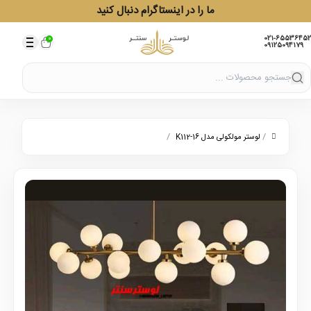
ما را در اینستاگرام دنبال کنید
021-65536452
0
09125094179
/
/
لوستر مولکولی مدل K112-16