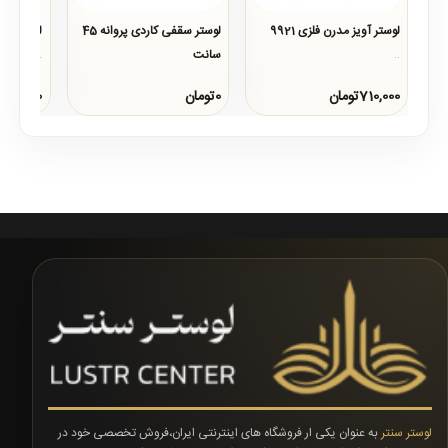
لوستر آویز مدرن فلزی 9921
لوستر سقفی کاردی پروانه 45
لوستر شاخه 
سانت
..
..
..
710,000تومان
0تومان
0تومان
لوستر سنتر
به عنوان یکی ار فروشگاه های اینترنتی ایران،فروش تخصصی خود در