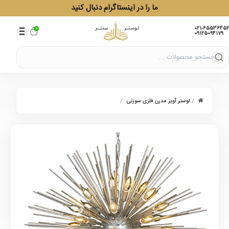
ما را در اینستاگرام دنبال کنید
021-65536452
0
09125094179
/
/
لوستر آویز مدرن فلزی سوزنی