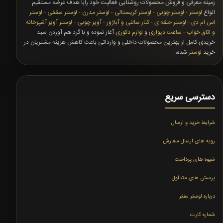
زمینه معرفی و فروش محصولات روشنایی فعالیت خود رابا هدف عرضه مستقیم
انواع
لوستر
-
لوستر چوبی
-
لوستر کریستالی
-
لوستر مدرن
-
لوستر سقفی
-
لوستر
اس ام دی
-
لوستر حلقه ی
-
کنار سالنی و آباژور
-
آویز چوبی
-
لوستر آویز آشپزخانه
و اتاق خواب
-
ساعت دیواری
و
لوازم دکوری
آغاز نموده و با گرد هم آوردن سبد
خریدی کامل از بهترین محصولات داخلی و وارداتی باعث کاهش هزینه مشتریان در
خرید
لوستر
شده،
دسترسی سریع
شرایط خرید و ارسال
رویه های ارسال سفارش
شیوه های پرداخت
پرسش های متداول
درباره لوستر سنتر
شماره کارت