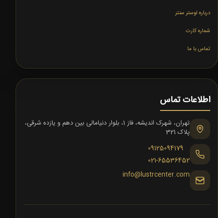
درباره لوستر سنتر
شماره کارت
تماس با ما
اطلاعات تماس
تهران، شهرک اندیشه، فاز 1، بلوار دنیامالی بین دهم و یازده شرقی،
پلاک 321
09125094179
021-65536452
info@lustrcenter.com