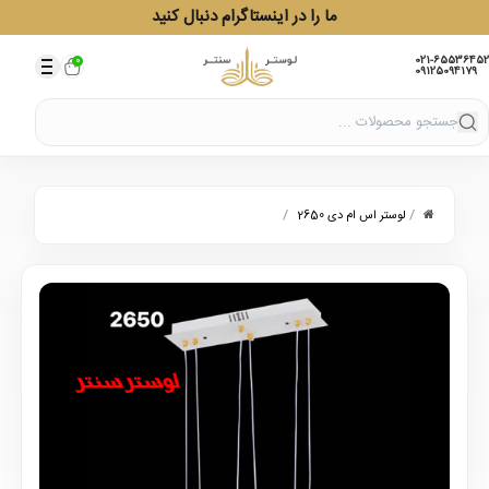
ما را در اینستاگرام دنبال کنید
021-65536452
0
09125094179
/
/
لوستر اس ام دی 2650