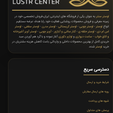
لوستر سنتر
به عنوان یکی ار فروشگاه های اینترنتی ایران،فروش تخصصی خود در
زمینه معرفی و فروش محصولات روشنایی فعالیت خود رابا هدف عرضه مستقیم
انواع
لوستر
-
لوستر چوبی
-
لوستر کریستالی
-
لوستر مدرن
-
لوستر سقفی
-
لوستر
اس ام دی
-
لوستر حلقه ی
-
کنار سالنی و آباژور
-
آویز چوبی
-
لوستر آویز آشپزخانه
و اتاق خواب
-
ساعت دیواری
و
لوازم دکوری
آغاز نموده و با گرد هم آوردن سبد
خریدی کامل از بهترین محصولات داخلی و وارداتی باعث کاهش هزینه مشتریان در
خرید
لوستر
شده،
دسترسی سریع
شرایط خرید و ارسال
رویه های ارسال سفارش
شیوه های پرداخت
پرسش های متداول