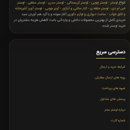
انواع
لوستر
-
لوستر چوبی
-
لوستر کریستالی
-
لوستر مدرن
-
لوستر سقفی
-
لوستر
اس ام دی
-
لوستر حلقه ی
-
کنار سالنی و آباژور
-
آویز چوبی
-
لوستر آویز آشپزخانه
و اتاق خواب
-
ساعت دیواری
و
لوازم دکوری
آغاز نموده و با گرد هم آوردن سبد
خریدی کامل از بهترین محصولات داخلی و وارداتی باعث کاهش هزینه مشتریان در
خرید
لوستر
شده،
دسترسی سریع
شرایط خرید و ارسال
رویه های ارسال سفارش
شیوه های پرداخت
پرسش های متداول
درباره لوستر سنتر
شماره کارت