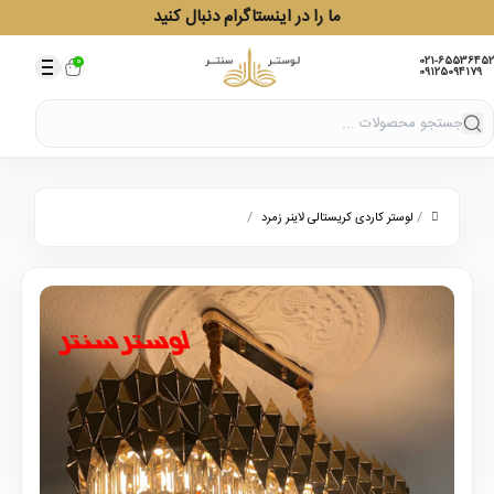
ما را در اینستاگرام دنبال کنید
021-65536452
0
09125094179
/
/
لوستر کاردی کریستالی لاینر زمرد