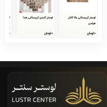
لوستر کریستالی بالا کانتر
لوستر کاردی کریستالی هدا
لوستر آو
هیلمن
..
..
از لوستر ه
0تومان
0تومان
0تومان
طراحی بسیا