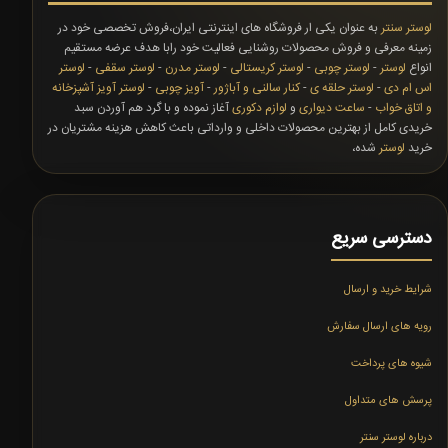
لوستر سنتر
به عنوان یکی ار فروشگاه های اینترنتی ایران،فروش تخصصی خود در
زمینه معرفی و فروش محصولات روشنایی فعالیت خود رابا هدف عرضه مستقیم
انواع
لوستر
-
لوستر چوبی
-
لوستر کریستالی
-
لوستر مدرن
-
لوستر سقفی
-
لوستر
اس ام دی
-
لوستر حلقه ی
-
کنار سالنی و آباژور
-
آویز چوبی
-
لوستر آویز آشپزخانه
و اتاق خواب
-
ساعت دیواری
و
لوازم دکوری
آغاز نموده و با گرد هم آوردن سبد
خریدی کامل از بهترین محصولات داخلی و وارداتی باعث کاهش هزینه مشتریان در
خرید
لوستر
شده،
دسترسی سریع
شرایط خرید و ارسال
رویه های ارسال سفارش
شیوه های پرداخت
پرسش های متداول
درباره لوستر سنتر