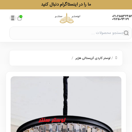
ما را در اینستاگرام دنبال کنید
021-65536452
0
09125094179
/
/
لوستر کاردی کریستالی هژیر