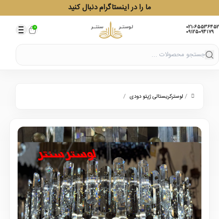
ما را در اینستاگرام دنبال کنید
021-65536452
0
09125094179
/
/
لوسترکریستالی ژپتو دودی