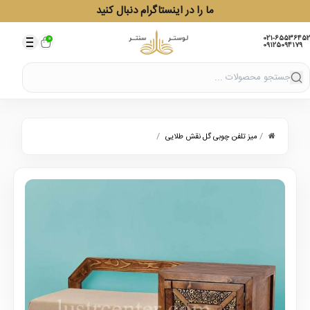
ما را در اینستاگرام دنبال کنید
021-65536452
0
09125094179
/
/
میز تلفن چوبی گل نقش طلایی