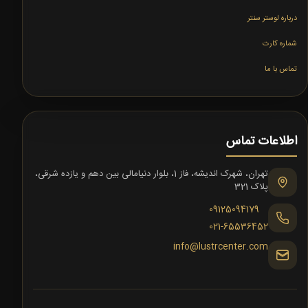
درباره لوستر سنتر
شماره کارت
تماس با ما
اطلاعات تماس
تهران، شهرک اندیشه، فاز 1، بلوار دنیامالی بین دهم و یازده شرقی،
پلاک 321
09125094179
021-65536452
info@lustrcenter.com