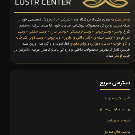
لوستر سنتر
به عنوان یکی ار فروشگاه های اینترنتی ایران،فروش تخصصی خود در
زمینه معرفی و فروش محصولات روشنایی فعالیت خود رابا هدف عرضه مستقیم
انواع
لوستر
-
لوستر چوبی
-
لوستر کریستالی
-
لوستر مدرن
-
لوستر سقفی
-
لوستر
اس ام دی
-
لوستر حلقه ی
-
کنار سالنی و آباژور
-
آویز چوبی
-
لوستر آویز آشپزخانه
و اتاق خواب
-
ساعت دیواری
و
لوازم دکوری
آغاز نموده و با گرد هم آوردن سبد
خریدی کامل از بهترین محصولات داخلی و وارداتی باعث کاهش هزینه مشتریان در
خرید
لوستر
شده،
دسترسی سریع
شرایط خرید و ارسال
رویه های ارسال سفارش
شیوه های پرداخت
پرسش های متداول