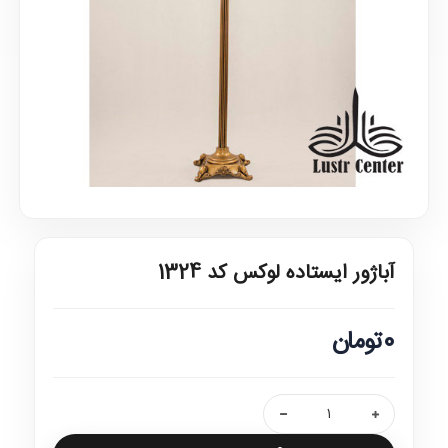
آباژور ایستاده لوکس کد 1324
0تومان