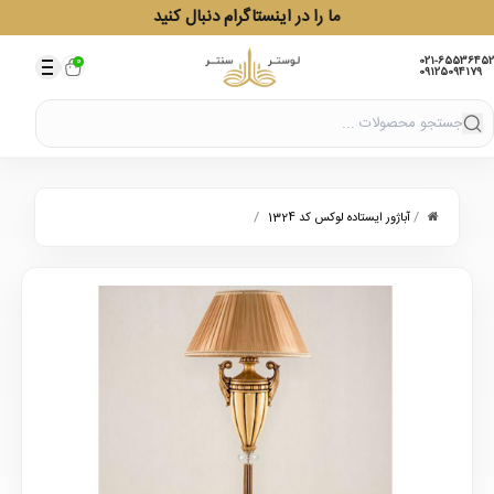
ما را در اینستاگرام دنبال کنید
021-65536452
0
09125094179
/
/
آباژور ایستاده لوکس کد 1324