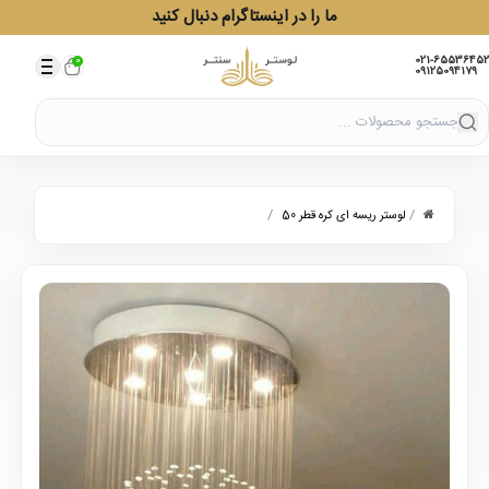
ما را در اینستاگرام دنبال کنید
021-65536452
0
09125094179
/
/
لوستر ریسه ای کره قطر 50