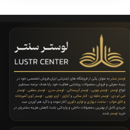
لوستر سنتر
به عنوان یکی ار فروشگاه های اینترنتی ایران،فروش تخصصی خود در
زمینه معرفی و فروش محصولات روشنایی فعالیت خود رابا هدف عرضه مستقیم
انواع
لوستر
-
لوستر چوبی
-
لوستر کریستالی
-
لوستر مدرن
-
لوستر سقفی
-
لوستر
اس ام دی
-
لوستر حلقه ی
-
کنار سالنی و آباژور
-
آویز چوبی
-
لوستر آویز آشپزخانه
و اتاق خواب
-
ساعت دیواری
و
لوازم دکوری
آغاز نموده و با گرد هم آوردن سبد
خریدی کامل از بهترین محصولات داخلی و وارداتی باعث کاهش هزینه مشتریان در
خرید
لوستر
شده،