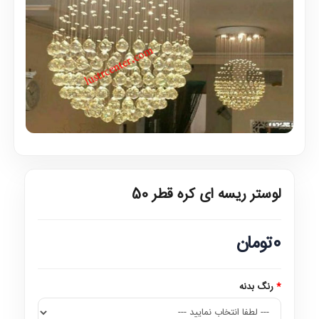
لوستر ریسه ای کره قطر 50
0تومان
رنگ بدنه