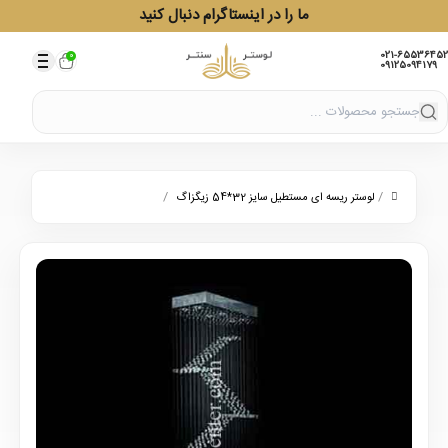
ما را در اینستاگرام دنبال کنید
021-65536452
0
09125094179
/
/
لوستر ریسه ای مستطیل سایز 32*54 زیگزاگ