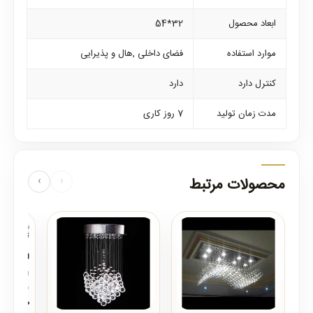
ابعاد محصول
32*54
موارد استفاده
فضای داخلی ,هال و پذیرایی
کنترل دارد
دارد
مدت زمان تولید
7 روز کاری
محصولات مرتبط
‹
›
لوستر ریس
لوستر ریسه
محصولات ر
جلوه و زیب
0تومان