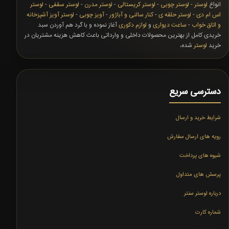
انواع
لوستر
-
لوستر چوبی
-
لوستر کریستالی
-
لوستر مدرن
-
لوستر سقفی
-
لوستر
اس ام دی
-
لوستر حلقه ی
-
کنار سالنی و آباژور
-
آویز چوبی
-
لوستر آویز آشپزخانه
و اتاق خواب
-
ساعت دیواری
و
لوازم دکوری
آغاز نموده و با گرد هم آوردن سبد
خریدی کامل از بهترین محصولات داخلی و وارداتی باعث کاهش هزینه مشتریان در
خرید
لوستر
شده،
دسترسی سریع
شرایط خرید و ارسال
رویه های ارسال سفارش
شیوه های پرداخت
پرسش های متداول
درباره لوستر سنتر
شماره کارت