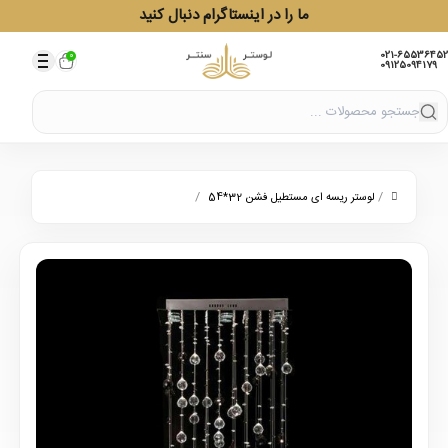
ما را در اینستاگرام دنبال کنید
021-65536452
0
09125094179
/
/
لوستر ریسه ای مستطیل فشن 32*54