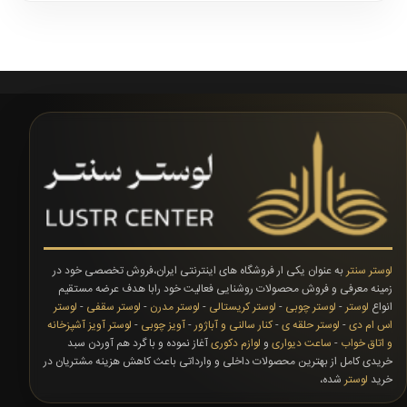
لوستر سنتر
به عنوان یکی ار فروشگاه های اینترنتی ایران،فروش تخصصی خود در
زمینه معرفی و فروش محصولات روشنایی فعالیت خود رابا هدف عرضه مستقیم
انواع
لوستر
-
لوستر چوبی
-
لوستر کریستالی
-
لوستر مدرن
-
لوستر سقفی
-
لوستر
اس ام دی
-
لوستر حلقه ی
-
کنار سالنی و آباژور
-
آویز چوبی
-
لوستر آویز آشپزخانه
و اتاق خواب
-
ساعت دیواری
و
لوازم دکوری
آغاز نموده و با گرد هم آوردن سبد
خریدی کامل از بهترین محصولات داخلی و وارداتی باعث کاهش هزینه مشتریان در
خرید
لوستر
شده،