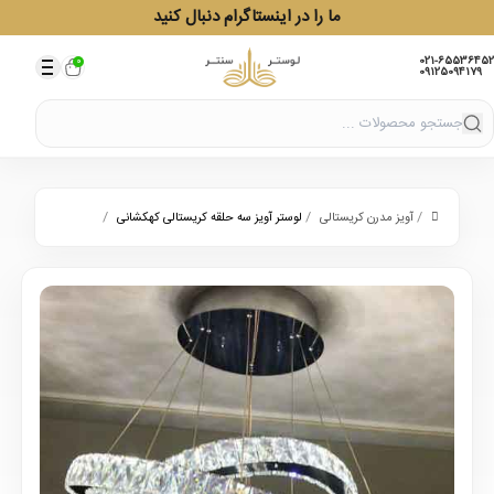
ما را در اینستاگرام دنبال کنید
021-65536452
0
09125094179
/
/
/
آویز مدرن کریستالی
لوستر آویز سه حلقه کریستالی کهکشانی