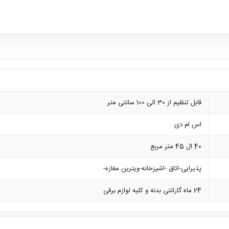
قابل تنظیم از 30 الی 100 سانتی متر
اس ام دی
40 ال 45 متر مربع
پذیرایی-اتاق -اشپزخانه-ویترین مغازه-
24 ماه گارانتی بدنه و کلیه لوازم برقی