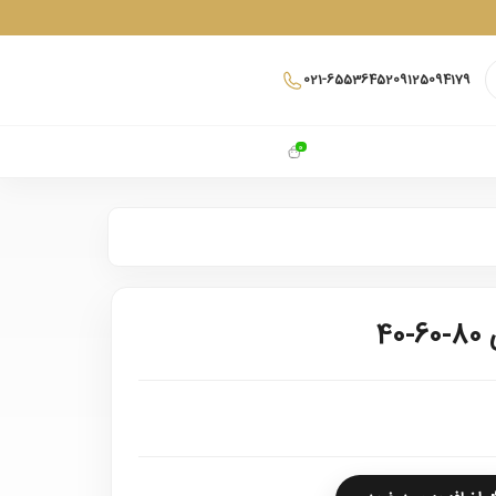
021-65536452
09125094179
0
4