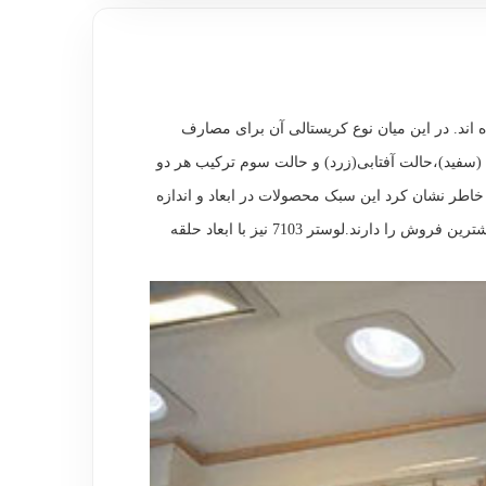
 اند. در این میان نوع کریستالی آن برای مصارف
ی (سفید)،حالت آفتابی(زرد) و حالت سوم ترکیب هر دو
 خاطر نشان کرد این سبک محصولات در ابعاد و اندازه
های مختلف قابل تولید بوده ولی پر طرفدارترین ابعاد آن در سایز سه حلقه ابعاد(60-40-20)و ابعاد(80-60-40) بوده که در حال حاضر بیشترین فروش را دارند.لوستر 7103 نیز با ابعاد حلقه