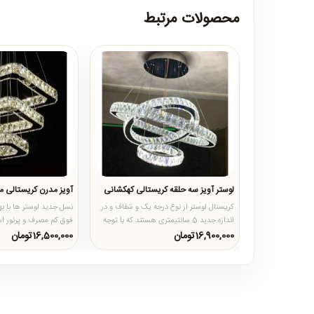
محصولات مرتبط
لوستر آویز سه حلقه کریستالی کهکشانی
آویز مدرن کریستالی مربع 60-0
کریستال لوستر از نوع درجه یک و شفاف و در
نسل جدید لوستر ها با ب
اندازه جدید 5 سانتیمتری هستند که با توجه
فوق کم مصرف و پرنور ا
به تراش های منظمی ..
را در سبد خرید مشتری..
16,900,000تومان
16,500,000تومان