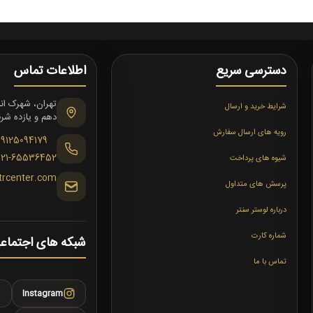
دسترسی سریع
اطلاعات تماس
شرایط خرید و ارسال
دهم و یازده شرقی،
رویه های ارسال سفارش
09125094179
021-65536452
شیوه های پرداخت
trcenter.com
پرسش های متداول
درباره لوستر سنتر
شماره کارت
شبکه های اجتماع
تماس با ما
Instagram