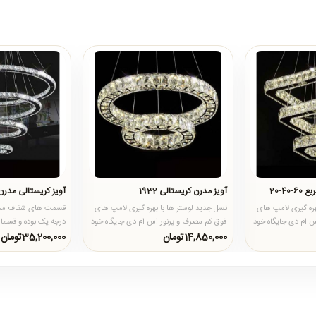
4-20
آویز مدرن کریستالی 1932
آویز کریستالی مدرن 1904-80-60-40-
هره گیری لامپ های
نسل جدید لوستر ها با بهره گیری لامپ های
قسمت های شفاف محص
س ام دی جایگاه خود
فوق کم مصرف و پرنور اس ام دی جایگاه خود
درجه یک بوده و قسما آی
را در سبد خرید مشتری..
جنس استیل طراحی شد
14,850,000تومان
35,200,000تومان