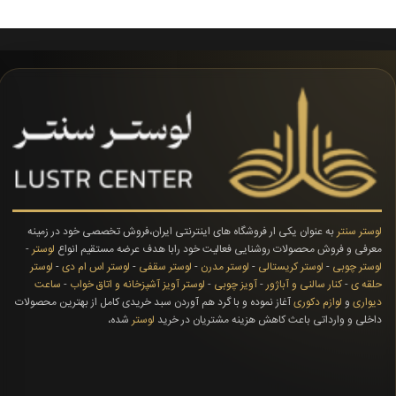
لوستر سنتر
به عنوان یکی ار فروشگاه های اینترنتی ایران،فروش تخصصی خود در زمینه
معرفی و فروش محصولات روشنایی فعالیت خود رابا هدف عرضه مستقیم انواع
لوستر
-
لوستر چوبی
-
لوستر کریستالی
-
لوستر مدرن
-
لوستر سقفی
-
لوستر اس ام دی
-
لوستر
حلقه ی
-
کنار سالنی و آباژور
-
آویز چوبی
-
لوستر آویز آشپزخانه و اتاق خواب
-
ساعت
دیواری
و
لوازم دکوری
آغاز نموده و با گرد هم آوردن سبد خریدی کامل از بهترین محصولات
داخلی و وارداتی باعث کاهش هزینه مشتریان در خرید
لوستر
شده،