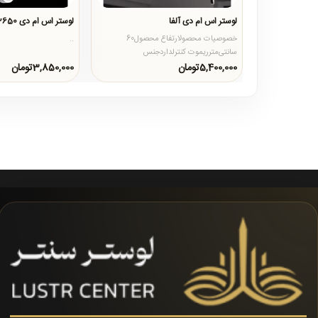
لوستر اس ام دی آلفا
لوستر اس ام دی 2650
خصوصیات محصولارتفاع محصول60
..
سانتی‌مترریموت کنترلداردجنس
محصولآلومینیومنوع لامپاس ام دی با قابلیت
5,400,000تومان
3,850,000تومان
تعو..