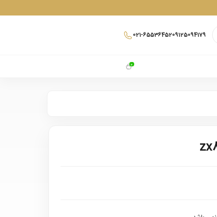
021-65536452
09125094179
0