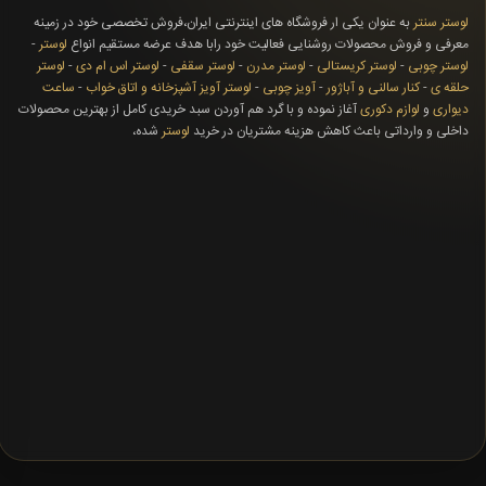
لوستر سنتر
به عنوان یکی ار فروشگاه های اینترنتی ایران،فروش تخصصی خود در زمینه
معرفی و فروش محصولات روشنایی فعالیت خود رابا هدف عرضه مستقیم انواع
لوستر
-
لوستر چوبی
-
لوستر کریستالی
-
لوستر مدرن
-
لوستر سقفی
-
لوستر اس ام دی
-
لوستر
حلقه ی
-
کنار سالنی و آباژور
-
آویز چوبی
-
لوستر آویز آشپزخانه و اتاق خواب
-
ساعت
دیواری
و
لوازم دکوری
آغاز نموده و با گرد هم آوردن سبد خریدی کامل از بهترین محصولات
داخلی و وارداتی باعث کاهش هزینه مشتریان در خرید
لوستر
شده،