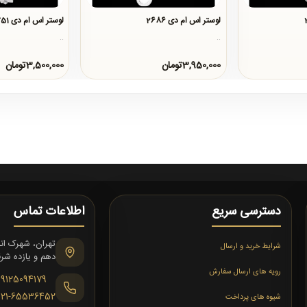
لوستر اس ام دی 2686
لوستر اس ام دی 2751
..
..
3,950,000تومان
3,500,000تومان
دسترسی سریع
اطلاعات تماس
شرایط خرید و ارسال
دهم و یازده شرقی،
رویه های ارسال سفارش
09125094179
021-65536452
شیوه های پرداخت