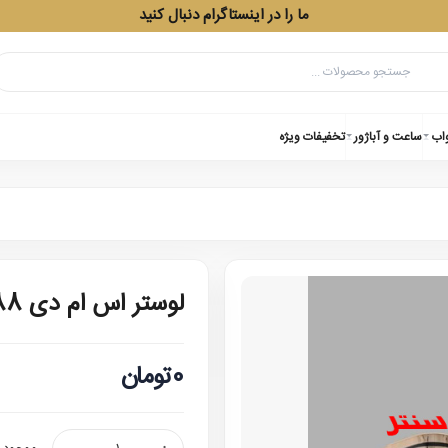
ما را در اینستاگرام دنبال کنید
واب
ساعت و آباژور
تخفیفات ویژه
لوستر اس ام دی zx88
0تومان