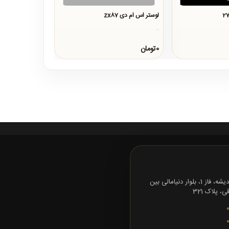
لوستر اس ام دی zx87
..
0تومان
تهران، شهرک اندیشه، فاز 1، بلوار دنیامالی بین
 پلاک 321