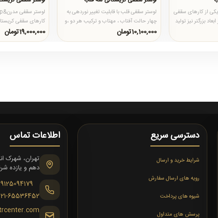
ب
لوستر سقفی کریستالی سه قلب
لوستر سقفی کریستالی 
کی از کارهای سقفی
لوستر سقفی قلب با قابلیت تغییر نوردهی به
عاد بزرگتر نیز تولید
چهار حالت آفتاب ، مهتاب و ترکیب هر دو ،و
کارهای سقفی کریستالی
لامپ های تعبیه شده..
بزرگتر نیز تولید می شو.
10,100,000تومان
19,000,000تومان
دسترسی سریع
اطلاعات تماس
شرایط خرید و ارسال
دهم و یازده شرقی،
رویه های ارسال سفارش
09125094179
021-65536452
شیوه های پرداخت
trcenter.com
پرسش های متداول