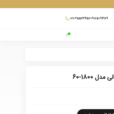
021-65536452
09125094179
0
ل 1800-60