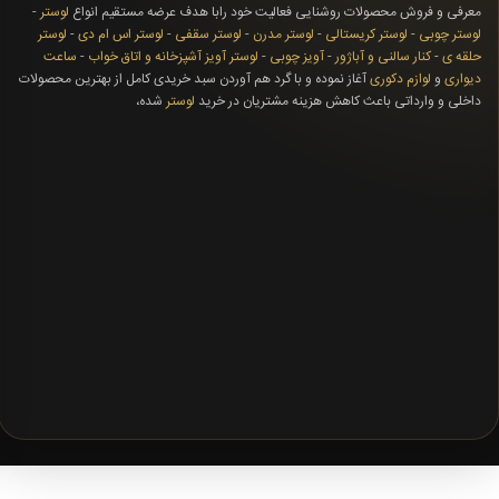
معرفی و فروش محصولات روشنایی فعالیت خود رابا هدف عرضه مستقیم انواع
لوستر
-
لوستر چوبی
-
لوستر کریستالی
-
لوستر مدرن
-
لوستر سقفی
-
لوستر اس ام دی
-
لوستر
حلقه ی
-
کنار سالنی و آباژور
-
آویز چوبی
-
لوستر آویز آشپزخانه و اتاق خواب
-
ساعت
دیواری
و
لوازم دکوری
آغاز نموده و با گرد هم آوردن سبد خریدی کامل از بهترین محصولات
داخلی و وارداتی باعث کاهش هزینه مشتریان در خرید
لوستر
شده،