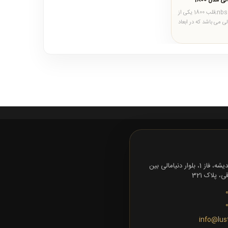
مدل 1800
لوستر سقفی مدرن&nbsp;قلب 1800 یکی از
 می باشد که در ابعاد
.
تهران، شهرک اندیشه، فاز 1، بلوار دنیامالی بین
 پلاک 321
info@lus