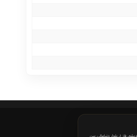
تهران، شهرک اندیشه، فاز 1، بلوار دنیامالی بین