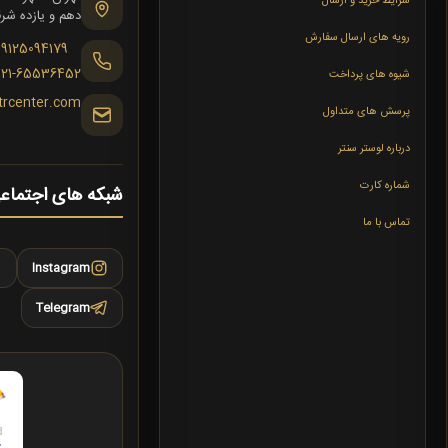
شرایط خرید و ارسال
دهم و یازده شرقی،
رویه های ارسال سفارش
09125094179
021-65536452
شیوه های پرداخت
trcenter.com
پرسش های متداول
درباره لوستر سنتر
شماره کارت
شبکه های اجتماع
تماس با ما
Instagram
Telegram