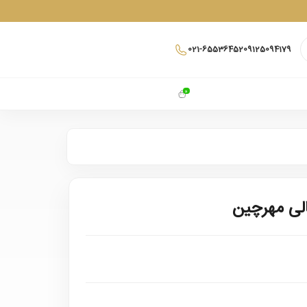
021-65536452
09125094179
0
لی مهرچین