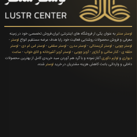
لوستر سنتر
به عنوان یکی ار فروشگاه های اینترنتی ایران،فروش تخصصی خود در زمینه
معرفی و فروش محصولات روشنایی فعالیت خود رابا هدف عرضه مستقیم انواع
لوستر
-
لوستر چوبی
-
لوستر کریستالی
-
لوستر مدرن
-
لوستر سقفی
-
لوستر اس ام دی
-
لوستر
حلقه ی
-
کنار سالنی و آباژور
-
آویز چوبی
-
لوستر آویز آشپزخانه و اتاق خواب
-
ساعت
دیواری
و
لوازم دکوری
آغاز نموده و با گرد هم آوردن سبد خریدی کامل از بهترین محصولات
داخلی و وارداتی باعث کاهش هزینه مشتریان در خرید
لوستر
شده،