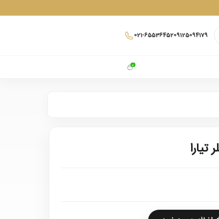
021-65536452
09125094179
0
 تیارا