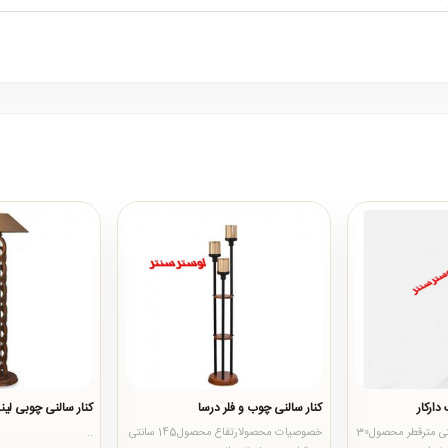
دارکار
کنار سالنی چوب و فلر درسا
کنار سالنی چوبی لیند
ارتفاع محصول155 سانتی مترقطر محصول30
خصوصیات محصولارتفاع محصول145 سانتی
..