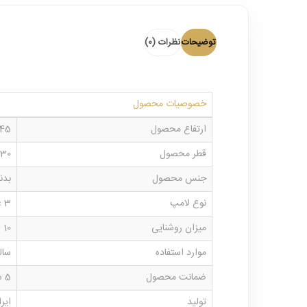
توضیحات
نظرات (0)
خصوصیات محصول
ارتفاع محصول
145 سانتی 
قطر محصول
30 سانتی متر
جنس محصول
بدن
نوع لامپ
3 عدد لامپ سرپیچ معمولی کم مصرف از 7 الی 15 وات
میزان روشنایی
10 الی 15 متر مربع
موارد استفاده
سال
ضمانت محصول
5 سال ضمانت بدنه چوبی
تولید
ایر