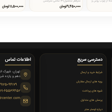
نه از چوب روس و
مترقطر محصول30 سانتی مترجنس
نوع لا..
محصولبدنه از چوب روس و فلز&nbsp; و
9,450,000تومان
11,500,000تومان
حب..
دسترسی سریع
اطلاعات تماس
شرایط خرید و ارسال
دهم و یازده شرقی،
رویه های ارسال سفارش
09125094179
021-65536452
شیوه های پرداخت
trcenter.com
پرسش های متداول
درباره لوستر سنتر