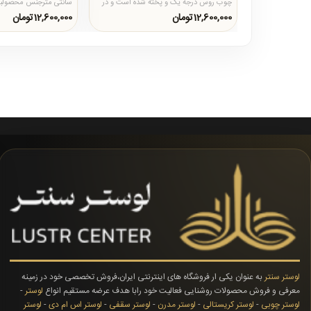
چوب روس درجه یک و پخته شده است و در
سانتی مترجنس محصولبد
همه نوع شرایط آب و هوایی..
حباب ها شیشه ای هستند
12,600,000تومان
12,600,000تومان
لوستر سنتر
به عنوان یکی ار فروشگاه های اینترنتی ایران،فروش تخصصی خود در زمینه
معرفی و فروش محصولات روشنایی فعالیت خود رابا هدف عرضه مستقیم انواع
لوستر
-
لوستر چوبی
-
لوستر کریستالی
-
لوستر مدرن
-
لوستر سقفی
-
لوستر اس ام دی
-
لوستر