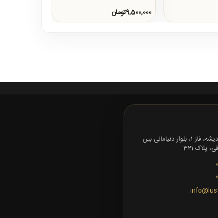
9,500,000تومان
تهران، شهرک اندیشه، فاز 1، بلوار دنیامالی بین
 پلاک 321
info@lus