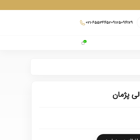
021-65536452
09125094179
0
لی پژمان