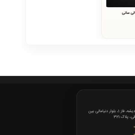
لی سانی
تهران، شهرک اندیشه، فاز 1، بلوار دنیامالی بین
 پلاک 321