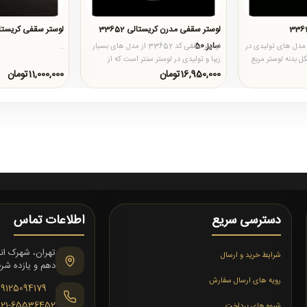
لوستر سقفی مدرن کریستالی 33652
لوستر سقفی کریستا
سایز 50
ر سقفی 33634 از مدل های تولیدی در
لوستر سقفی کد 33652 از مدل های بسیار
..
ل بدنه لوستر مربع
زیبا و تولیدی در لوستر سنتر است که از
جدیدترین و بروزترین طراح..
16,950,000تومان
11,000,000تومان
دسترسی سریع
اطلاعات تماس
شرایط خرید و ارسال
دهم و یازده شرقی،
رویه های ارسال سفارش
09125094179
021-65536452
شیوه های پرداخت