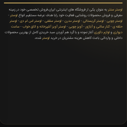
لوستر سنتر
به عنوان یکی ار فروشگاه های اینترنتی ایران،فروش تخصصی خود در زمینه
معرفی و فروش محصولات روشنایی فعالیت خود رابا هدف عرضه مستقیم انواع
لوستر
-
لوستر چوبی
-
لوستر کریستالی
-
لوستر مدرن
-
لوستر سقفی
-
لوستر اس ام دی
-
لوستر
حلقه ی
-
کنار سالنی و آباژور
-
آویز چوبی
-
لوستر آویز آشپزخانه و اتاق خواب
-
ساعت
دیواری
و
لوازم دکوری
آغاز نموده و با گرد هم آوردن سبد خریدی کامل از بهترین محصولات
داخلی و وارداتی باعث کاهش هزینه مشتریان در خرید
لوستر
شده،