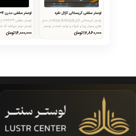
لوستر سقفی کریستالی کژال نقره
لوستر سقفی مدرن 33634
لوستر کریستالی کژال&nbsp;&nbsp;از مدل
لوست
های بسیار زیبا و شیک و تولید شده در لوستر
لوستر سنتر میباشد که شک
سنتر است که از سایز ..
است و در زیر آن 5 عدد..
17,860,000تومان
16,000,000تومان