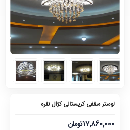
لوستر سقفی کریستالی کژال نقره
17,860,000تومان