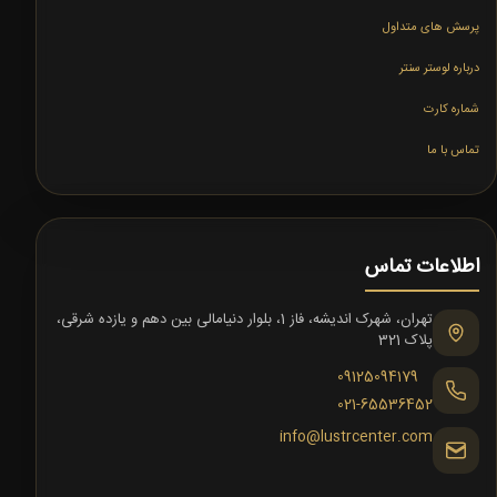
پرسش های متداول
درباره لوستر سنتر
شماره کارت
تماس با ما
اطلاعات تماس
تهران، شهرک اندیشه، فاز 1، بلوار دنیامالی بین دهم و یازده شرقی،
پلاک 321
09125094179
021-65536452
info@lustrcenter.com