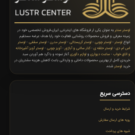
لوستر سنتر
به عنوان یکی ار فروشگاه های اینترنتی ایران،فروش تخصصی خود در
زمینه معرفی و فروش محصولات روشنایی فعالیت خود رابا هدف عرضه مستقیم
انواع
لوستر
-
لوستر چوبی
-
لوستر کریستالی
-
لوستر مدرن
-
لوستر سقفی
-
لوستر
اس ام دی
-
لوستر حلقه ی
-
کنار سالنی و آباژور
-
آویز چوبی
-
لوستر آویز آشپزخانه
و اتاق خواب
-
ساعت دیواری
و
لوازم دکوری
آغاز نموده و با گرد هم آوردن سبد
خریدی کامل از بهترین محصولات داخلی و وارداتی باعث کاهش هزینه مشتریان در
خرید
لوستر
شده،
دسترسی سریع
شرایط خرید و ارسال
رویه های ارسال سفارش
شیوه های پرداخت