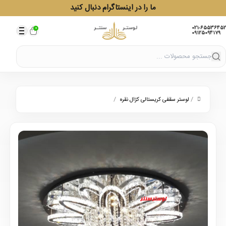
ما را در اینستاگرام دنبال کنید
021-65536452
0
09125094179
/
/
لوستر سقفی کریستالی کژال نقره