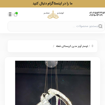
ما را در اینستاگرام دنبال کنید
021-65536452
0
09125094179
/
/
لوستر آویز مدرن کریستالی شعله