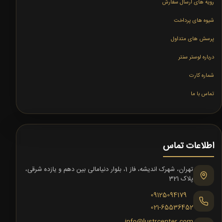
رویه های ارسال سفارش
شیوه های پرداخت
پرسش های متداول
درباره لوستر سنتر
شماره کارت
تماس با ما
اطلاعات تماس
تهران، شهرک اندیشه، فاز 1، بلوار دنیامالی بین دهم و یازده شرقی،
پلاک 321
09125094179
021-65536452
info@lustrcenter.com