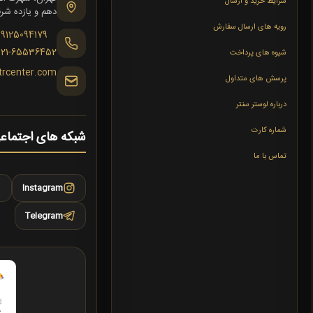
شرایط خرید و ارسال
دهم و یازده شرقی،
رویه های ارسال سفارش
09125094179
021-65536452
شیوه های پرداخت
trcenter.com
پرسش های متداول
درباره لوستر سنتر
شماره کارت
شبکه های اجتماع
تماس با ما
Instagram
Telegram