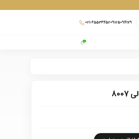
021-65536452
09125094179
0
800