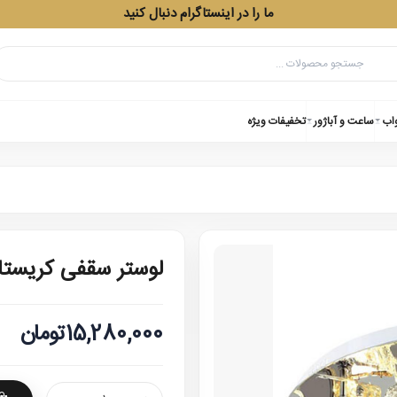
ما را در اینستاگرام دنبال کنید
واب
ساعت و آباژور
تخفیفات ویژه
لوستر سقفی کریستالی 7
15,280,000تومان