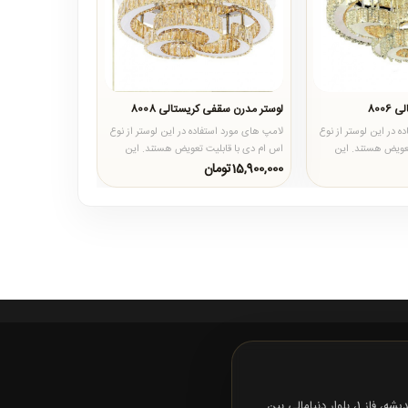
800
لوستر مدرن سقفی کریستالی 8008
 در این لوستر از نوع
لامپ های مورد استفاده در این لوستر از نوع
تعویض هستند. این
اس ام دی با قابلیت تعویض هستند. این
ت ..
لامپ ها دارای سه حالت ..
15,900,000تومان
تهران، شهرک اندیشه، فاز 1، بلوار دنیامالی بین