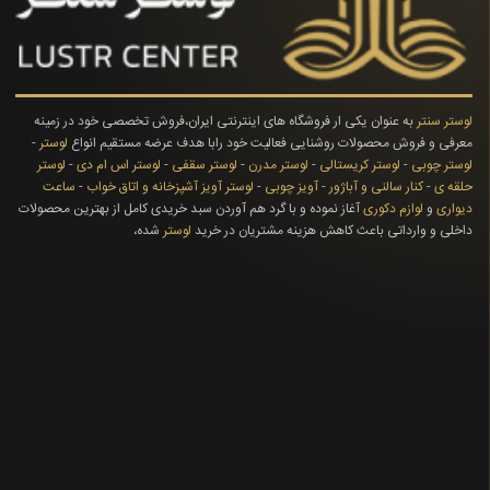
لوستر سنتر
به عنوان یکی ار فروشگاه های اینترنتی ایران،فروش تخصصی خود در زمینه
معرفی و فروش محصولات روشنایی فعالیت خود رابا هدف عرضه مستقیم انواع
لوستر
-
لوستر چوبی
-
لوستر کریستالی
-
لوستر مدرن
-
لوستر سقفی
-
لوستر اس ام دی
-
لوستر
حلقه ی
-
کنار سالنی و آباژور
-
آویز چوبی
-
لوستر آویز آشپزخانه و اتاق خواب
-
ساعت
دیواری
و
لوازم دکوری
آغاز نموده و با گرد هم آوردن سبد خریدی کامل از بهترین محصولات
داخلی و وارداتی باعث کاهش هزینه مشتریان در خرید
لوستر
شده،